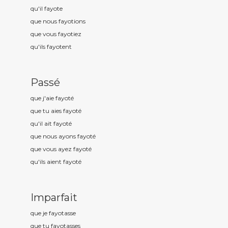
qu'il fayot
e
que nous fayot
ions
que vous fayot
iez
qu'ils fayot
ent
Passé
que j'aie fayot
é
que tu aies fayot
é
qu'il ait fayot
é
que nous ayons fayot
é
que vous ayez fayot
é
qu'ils aient fayot
é
Imparfait
que je fayot
asse
que tu fayot
asses