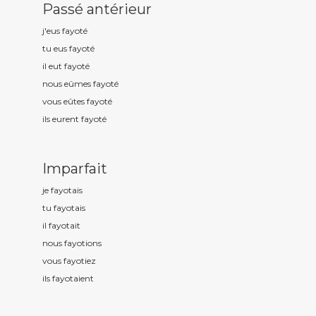
Passé antérieur
j'eus fayot
é
tu eus fayot
é
il eut fayot
é
nous eûmes fayot
é
vous eûtes fayot
é
ils eurent fayot
é
Imparfait
je fayot
ais
tu fayot
ais
il fayot
ait
nous fayot
ions
vous fayot
iez
ils fayot
aient