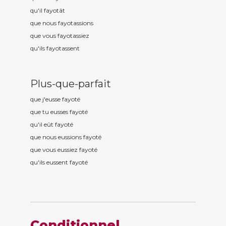
qu'il fayot
ât
que nous fayot
assions
que vous fayot
assiez
qu'ils fayot
assent
Plus-que-parfait
que j'eusse fayot
é
que tu eusses fayot
é
qu'il eût fayot
é
que nous eussions fayot
é
que vous eussiez fayot
é
qu'ils eussent fayot
é
Conditionnel