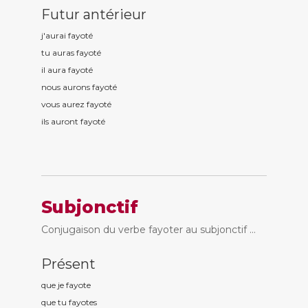
Futur antérieur
j'aurai fayot
é
tu auras fayot
é
il aura fayot
é
nous aurons fayot
é
vous aurez fayot
é
ils auront fayot
é
Subjonctif
Conjugaison du verbe fayoter au subjonctif ...
Présent
que je fayot
e
que tu fayot
es