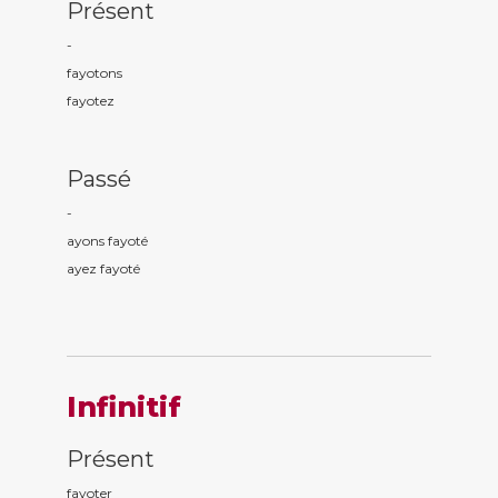
Présent
-
fayot
ons
fayot
ez
Passé
-
ayons fayot
é
ayez fayot
é
Infinitif
Présent
fayoter