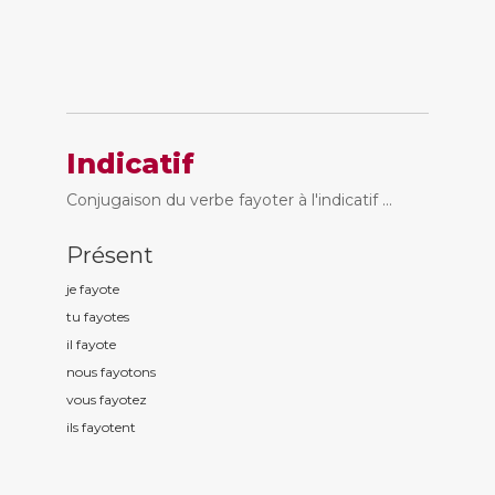
Indicatif
Conjugaison du verbe fayoter à l'indicatif ...
Présent
je fayot
e
tu fayot
es
il fayot
e
nous fayot
ons
vous fayot
ez
ils fayot
ent