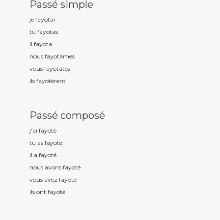
Passé simple
je fayot
ai
tu fayot
as
il fayot
a
nous fayot
âmes
vous fayot
âtes
ils fayot
èrent
Passé composé
j'ai fayot
é
tu as fayot
é
il a fayot
é
nous avons fayot
é
vous avez fayot
é
ils ont fayot
é