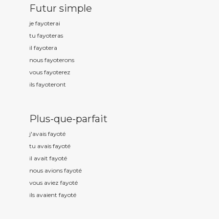
Futur simple
je fayot
erai
tu fayot
eras
il fayot
era
nous fayot
erons
vous fayot
erez
ils fayot
eront
Plus-que-parfait
j'avais fayot
é
tu avais fayot
é
il avait fayot
é
nous avions fayot
é
vous aviez fayot
é
ils avaient fayot
é