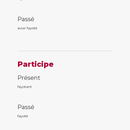
Passé
avoir fayot
é
Participe
Présent
fayot
ant
Passé
fayot
é