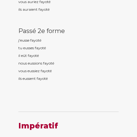
vous auriez fayot
é
ils auraient fayot
é
Passé 2e forme
j'eusse fayot
é
tu eusses fayot
é
il eût fayot
é
nous eussions fayot
é
vous eussiez fayot
é
ils eussent fayot
é
Impératif