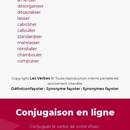
amender
désorganiser
désacraliser
laisser
cabotiner
cafouiller
standardiser
matelasser
réinstaller
chambouler
compulser
Copyright
Les Verbes
© Toute reproduction même partielle est
strictement interdite
Définitionfayoter
|
Synonyme fayoter
|
Synonymes fayoter
Conjugaison en ligne
Conjuguer le verbe de votre choix :