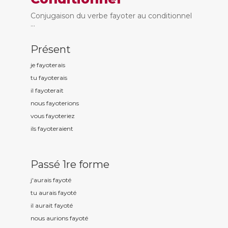
Conjugaison du verbe fayoter au conditionnel
...
Présent
je fayot
erais
tu fayot
erais
il fayot
erait
nous fayot
erions
vous fayot
eriez
ils fayot
eraient
Passé 1re forme
j'aurais fayot
é
tu aurais fayot
é
il aurait fayot
é
nous aurions fayot
é