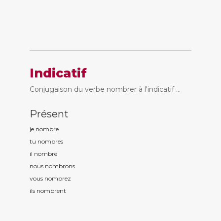
Indicatif
Conjugaison du verbe nombrer à l'indicatif ...
Présent
je nombr
e
tu nombr
es
il nombr
e
nous nombr
ons
vous nombr
ez
ils nombr
ent