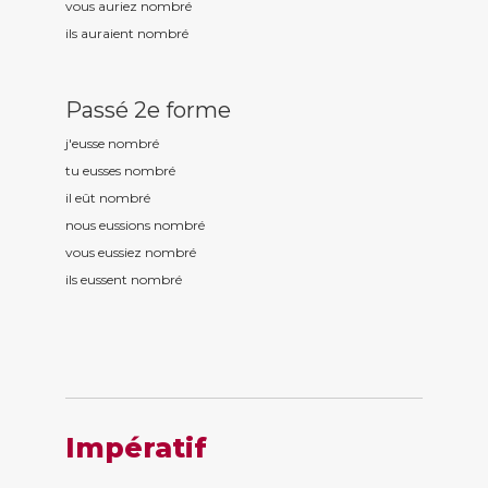
vous auriez nombr
é
ils auraient nombr
é
Passé 2e forme
j'eusse nombr
é
tu eusses nombr
é
il eût nombr
é
nous eussions nombr
é
vous eussiez nombr
é
ils eussent nombr
é
Impératif