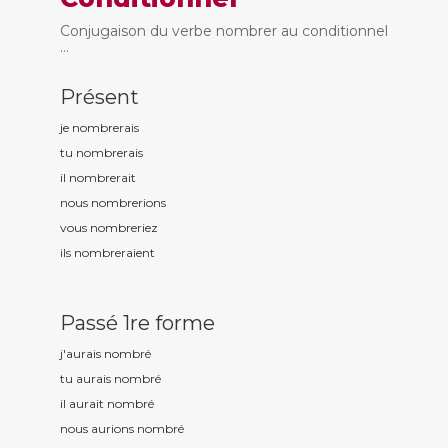
Conjugaison du verbe nombrer au conditionnel
...
Présent
je nombr
erais
tu nombr
erais
il nombr
erait
nous nombr
erions
vous nombr
eriez
ils nombr
eraient
Passé 1re forme
j'aurais nombr
é
tu aurais nombr
é
il aurait nombr
é
nous aurions nombr
é