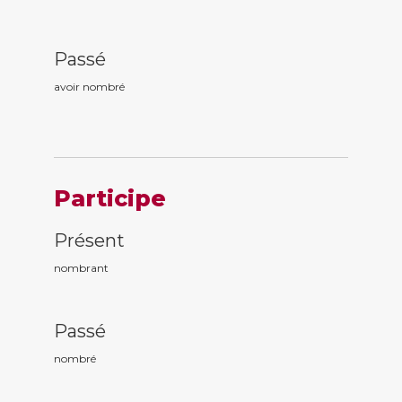
Passé
avoir nombr
é
Participe
Présent
nombr
ant
Passé
nombr
é