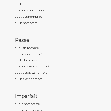
qu'il nombr
e
que nous nombr
ions
que vous nombr
iez
qu'ils nombr
ent
Passé
que j'aie nombr
é
que tu aies nombr
é
qu'il ait nombr
é
que nous ayons nombr
é
que vous ayez nombr
é
qu'ils aient nombr
é
Imparfait
que je nombr
asse
que tu nombr
asses