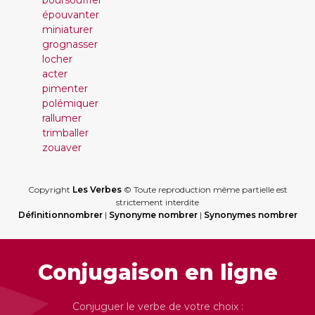
boursouffler
épouvanter
miniaturer
grognasser
locher
acter
pimenter
polémiquer
rallumer
trimballer
zouaver
Copyright
Les Verbes
© Toute reproduction même partielle est
strictement interdite
Définitionnombrer
|
Synonyme nombrer
|
Synonymes nombrer
Conjugaison en ligne
Conjuguer le verbe de votre choix :