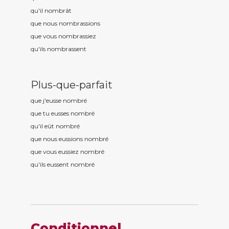
qu'il nombr
ât
que nous nombr
assions
que vous nombr
assiez
qu'ils nombr
assent
Plus-que-parfait
que j'eusse nombr
é
que tu eusses nombr
é
qu'il eût nombr
é
que nous eussions nombr
é
que vous eussiez nombr
é
qu'ils eussent nombr
é
Conditionnel