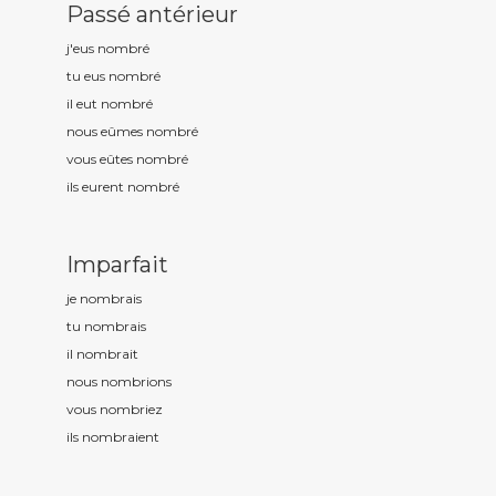
Passé antérieur
j'eus nombr
é
tu eus nombr
é
il eut nombr
é
nous eûmes nombr
é
vous eûtes nombr
é
ils eurent nombr
é
Imparfait
je nombr
ais
tu nombr
ais
il nombr
ait
nous nombr
ions
vous nombr
iez
ils nombr
aient