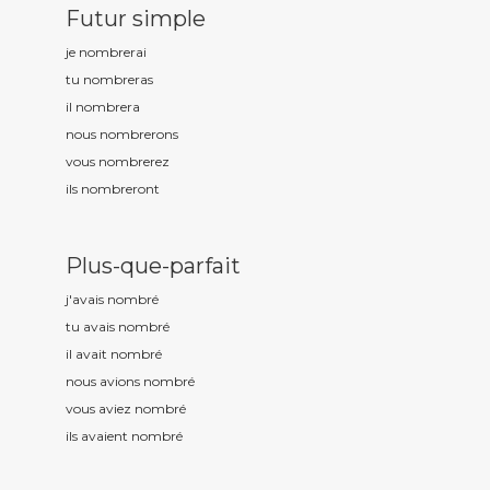
Futur simple
je nombr
erai
tu nombr
eras
il nombr
era
nous nombr
erons
vous nombr
erez
ils nombr
eront
Plus-que-parfait
j'avais nombr
é
tu avais nombr
é
il avait nombr
é
nous avions nombr
é
vous aviez nombr
é
ils avaient nombr
é