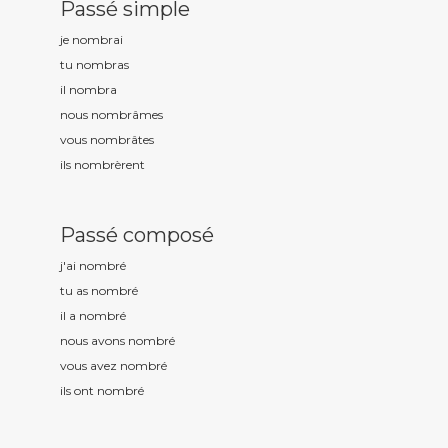
Passé simple
je nombr
ai
tu nombr
as
il nombr
a
nous nombr
âmes
vous nombr
âtes
ils nombr
èrent
Passé composé
j'ai nombr
é
tu as nombr
é
il a nombr
é
nous avons nombr
é
vous avez nombr
é
ils ont nombr
é