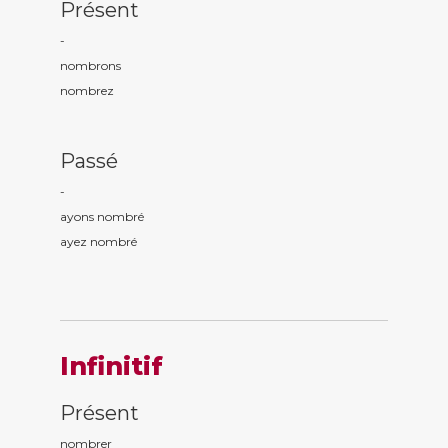
Présent
-
nombr
ons
nombr
ez
Passé
-
ayons nombr
é
ayez nombr
é
Infinitif
Présent
nombrer