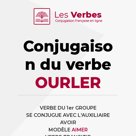
Conjugaiso
n du verbe
OURLER
VERBE DU 1er GROUPE
SE CONJUGUE AVEC L'AUXILIAIRE
AVOIR
MODÈLE
AIMER