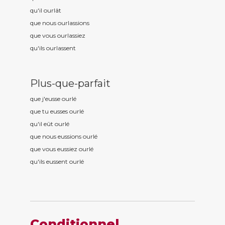
qu'il ourl
ât
que nous ourl
assions
que vous ourl
assiez
qu'ils ourl
assent
Plus-que-parfait
que j'eusse ourl
é
que tu eusses ourl
é
qu'il eût ourl
é
que nous eussions ourl
é
que vous eussiez ourl
é
qu'ils eussent ourl
é
Conditionnel