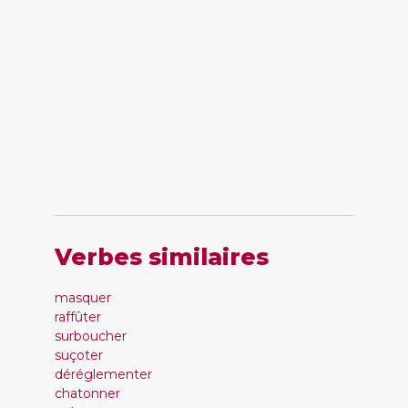
Verbes similaires
masquer
raffûter
surboucher
suçoter
déréglementer
chatonner