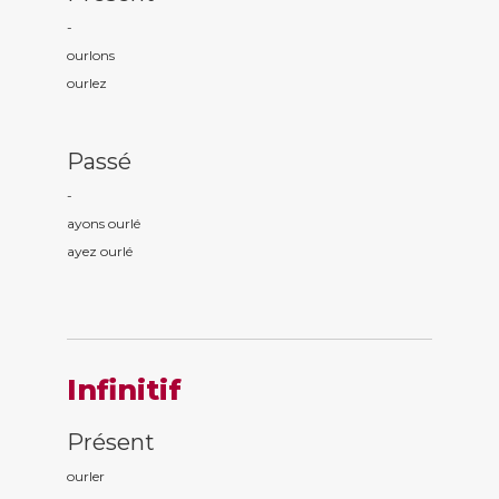
-
ourl
ons
ourl
ez
Passé
-
ayons ourl
é
ayez ourl
é
Infinitif
Présent
ourler