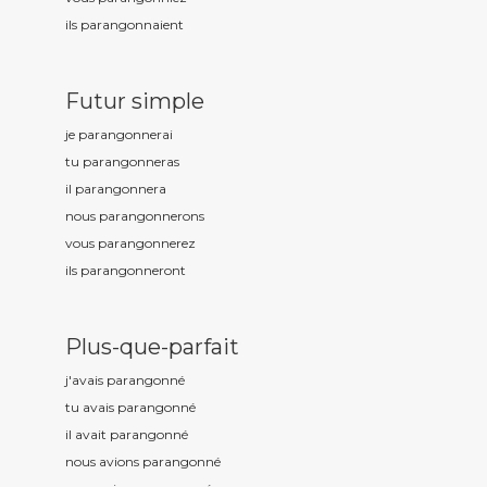
ils parangonn
aient
Futur simple
je parangonn
erai
tu parangonn
eras
il parangonn
era
nous parangonn
erons
vous parangonn
erez
ils parangonn
eront
Plus-que-parfait
j'avais parangonn
é
tu avais parangonn
é
il avait parangonn
é
nous avions parangonn
é