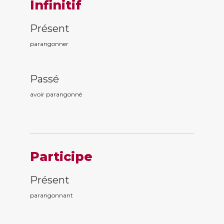
Infinitif
Présent
parangonner
Passé
avoir parangonn
é
Participe
Présent
parangonn
ant