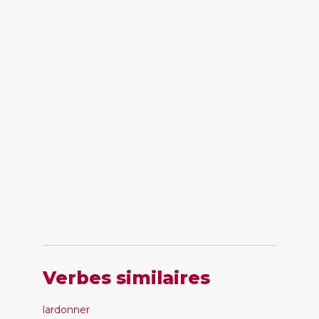
Verbes similaires
lardonner