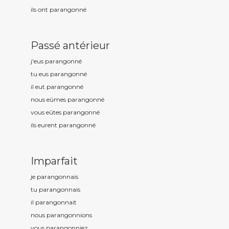
ils ont parangonn
é
Passé antérieur
j'eus parangonn
é
tu eus parangonn
é
il eut parangonn
é
nous eûmes parangonn
é
vous eûtes parangonn
é
ils eurent parangonn
é
Imparfait
je parangonn
ais
tu parangonn
ais
il parangonn
ait
nous parangonn
ions
vous parangonn
iez