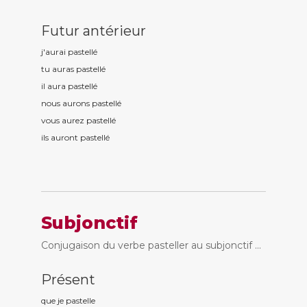
Futur antérieur
j'aurai pastell
é
tu auras pastell
é
il aura pastell
é
nous aurons pastell
é
vous aurez pastell
é
ils auront pastell
é
Subjonctif
Conjugaison du verbe pasteller au subjonctif ...
Présent
que je pastell
e