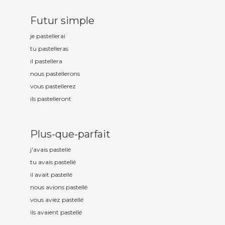
Futur simple
je pastell
erai
tu pastell
eras
il pastell
era
nous pastell
erons
vous pastell
erez
ils pastell
eront
Plus-que-parfait
j'avais pastell
é
tu avais pastell
é
il avait pastell
é
nous avions pastell
é
vous aviez pastell
é
ils avaient pastell
é