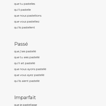
que tu pastell
es
qu'il pastell
e
que nous pastell
ions
que vous pastell
iez
qu'ils pastell
ent
Passé
que j'aie pastell
é
que tu aies pastell
é
qu'il ait pastell
é
que nous ayons pastell
é
que vous ayez pastell
é
qu'ils aient pastell
é
Imparfait
que je pastell
asse