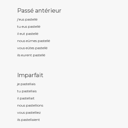
Passé antérieur
j'eus pastell
é
tu eus pastell
é
il eut pastell
é
nous eûmes pastell
é
vous eûtes pastell
é
ils eurent pastell
é
Imparfait
je pastell
ais
tu pastell
ais
il pastell
ait
nous pastell
ions
vous pastell
iez
ils pastell
aient