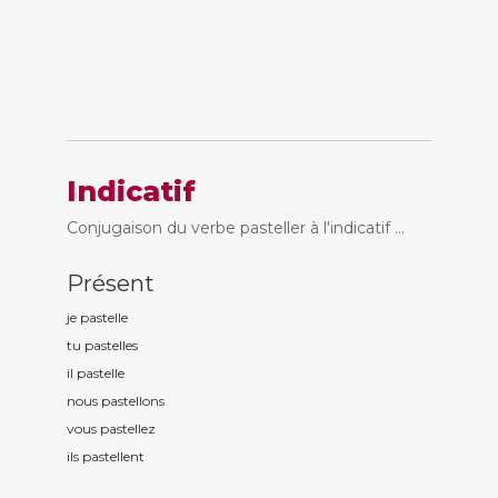
Indicatif
Conjugaison du verbe pasteller à l'indicatif ...
Présent
je pastell
e
tu pastell
es
il pastell
e
nous pastell
ons
vous pastell
ez
ils pastell
ent