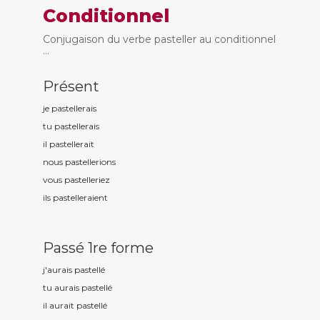
Conditionnel
Conjugaison du verbe pasteller au conditionnel
...
Présent
je pastell
erais
tu pastell
erais
il pastell
erait
nous pastell
erions
vous pastell
eriez
ils pastell
eraient
Passé 1re forme
j'aurais pastell
é
tu aurais pastell
é
il aurait pastell
é