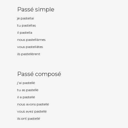
Passé simple
je pastell
ai
tu pastell
as
il pastell
a
nous pastell
âmes
vous pastell
âtes
ils pastell
èrent
Passé composé
j'ai pastell
é
tu as pastell
é
il a pastell
é
nous avons pastell
é
vous avez pastell
é
ils ont pastell
é