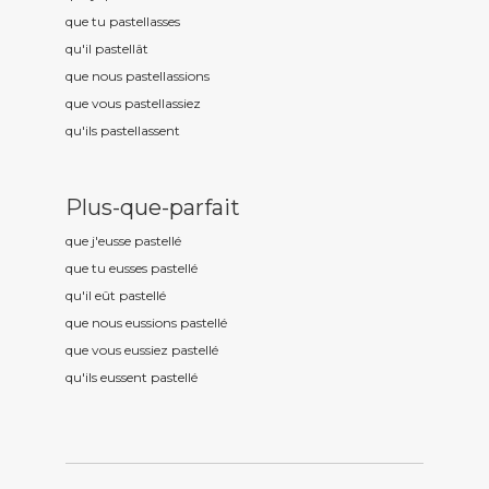
que tu pastell
asses
qu'il pastell
ât
que nous pastell
assions
que vous pastell
assiez
qu'ils pastell
assent
Plus-que-parfait
que j'eusse pastell
é
que tu eusses pastell
é
qu'il eût pastell
é
que nous eussions pastell
é
que vous eussiez pastell
é
qu'ils eussent pastell
é