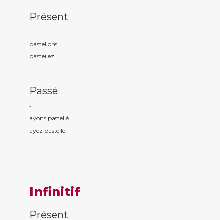
Présent
-
pastell
ons
pastell
ez
Passé
-
ayons pastell
é
ayez pastell
é
Infinitif
Présent