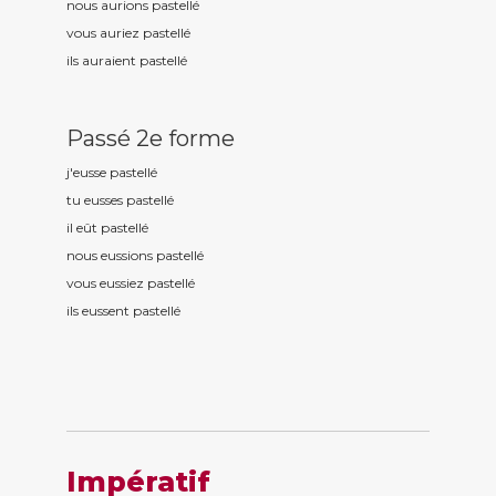
nous aurions pastell
é
vous auriez pastell
é
ils auraient pastell
é
Passé 2e forme
j'eusse pastell
é
tu eusses pastell
é
il eût pastell
é
nous eussions pastell
é
vous eussiez pastell
é
ils eussent pastell
é
Impératif