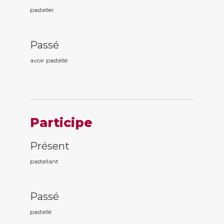
pasteller
Passé
avoir pastell
é
Participe
Présent
pastell
ant
Passé
pastell
é