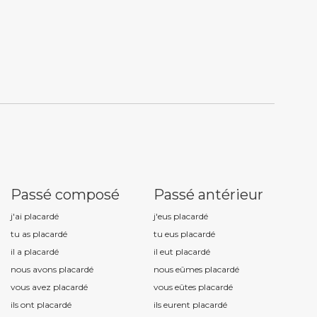
Passé composé
Passé antérieur
j'ai placard
é
j'eus placard
é
tu as placard
é
tu eus placard
é
il a placard
é
il eut placard
é
nous avons placard
é
nous eûmes placard
é
vous avez placard
é
vous eûtes placard
é
ils ont placard
é
ils eurent placard
é