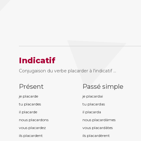
Indicatif
Conjugaison du verbe placarder à l'indicatif ...
Présent
Passé simple
je placard
e
je placard
ai
tu placard
es
tu placard
as
il placard
e
il placard
a
nous placard
ons
nous placard
âmes
vous placard
ez
vous placard
âtes
ils placard
ent
ils placard
èrent