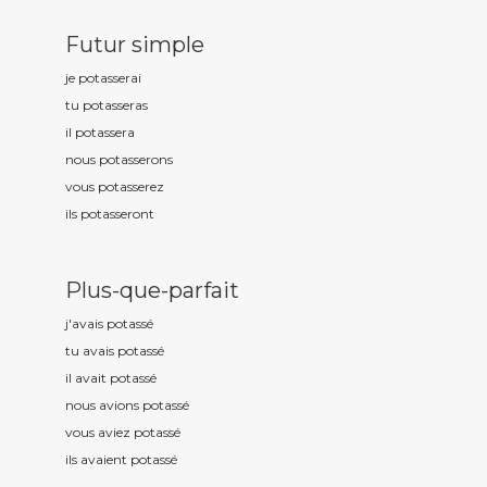
Futur simple
je potass
erai
tu potass
eras
il potass
era
nous potass
erons
vous potass
erez
ils potass
eront
Plus-que-parfait
j'avais potass
é
tu avais potass
é
il avait potass
é
nous avions potass
é
vous aviez potass
é
ils avaient potass
é