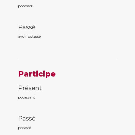
potasser
Passé
avoir potass
é
Participe
Présent
potass
ant
Passé
potass
é