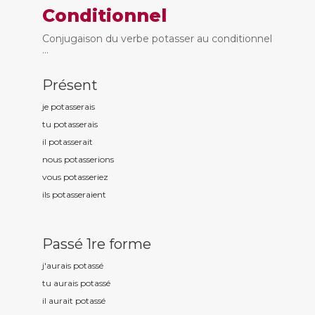
Conditionnel
Conjugaison du verbe potasser au conditionnel
...
Présent
je potass
erais
tu potass
erais
il potass
erait
nous potass
erions
vous potass
eriez
ils potass
eraient
Passé 1re forme
j'aurais potass
é
tu aurais potass
é
il aurait potass
é