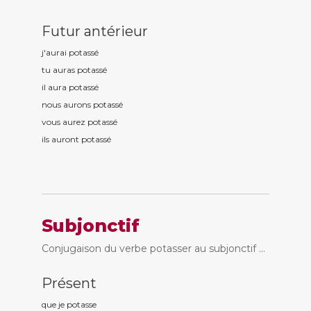
Futur antérieur
j'aurai potass
é
tu auras potass
é
il aura potass
é
nous aurons potass
é
vous aurez potass
é
ils auront potass
é
Subjonctif
Conjugaison du verbe potasser au subjonctif ...
Présent
que je potass
e