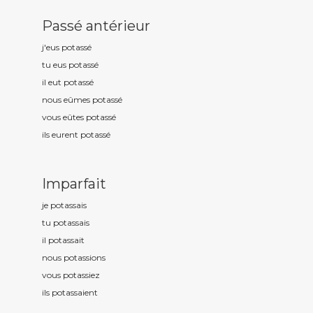
Passé antérieur
j'eus potass
é
tu eus potass
é
il eut potass
é
nous eûmes potass
é
vous eûtes potass
é
ils eurent potass
é
Imparfait
je potass
ais
tu potass
ais
il potass
ait
nous potass
ions
vous potass
iez
ils potass
aient