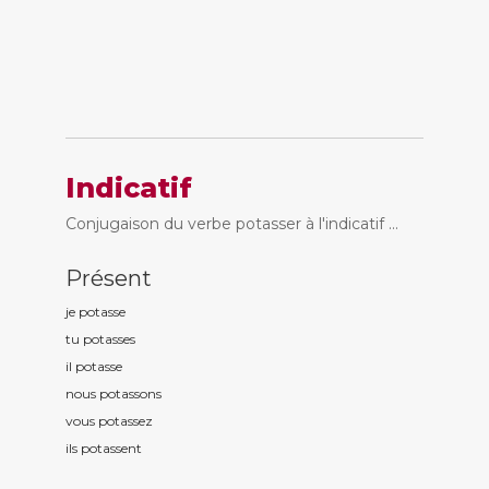
Indicatif
Conjugaison du verbe potasser à l'indicatif ...
Présent
je potass
e
tu potass
es
il potass
e
nous potass
ons
vous potass
ez
ils potass
ent