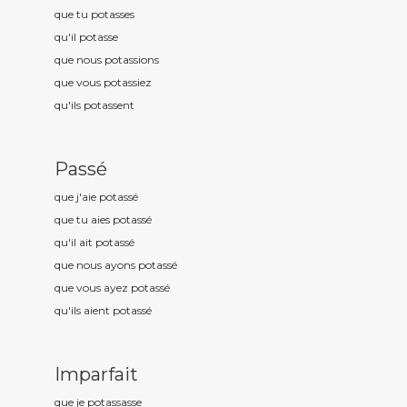
que tu potass
es
qu'il potass
e
que nous potass
ions
que vous potass
iez
qu'ils potass
ent
Passé
que j'aie potass
é
que tu aies potass
é
qu'il ait potass
é
que nous ayons potass
é
que vous ayez potass
é
qu'ils aient potass
é
Imparfait
que je potass
asse