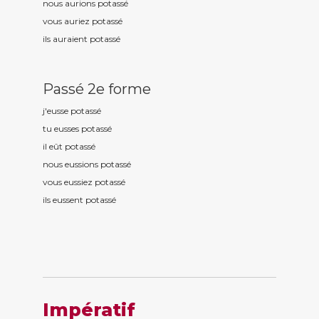
nous aurions potass
é
vous auriez potass
é
ils auraient potass
é
Passé 2e forme
j'eusse potass
é
tu eusses potass
é
il eût potass
é
nous eussions potass
é
vous eussiez potass
é
ils eussent potass
é
Impératif