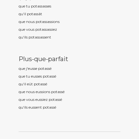
que tu potass
asses
qu'il potass
ât
que nous potass
assions
que vous potass
assiez
qu'ils potass
assent
Plus-que-parfait
que j'eusse potass
é
que tu eusses potass
é
qu'il eût potass
é
que nous eussions potass
é
que vous eussiez potass
é
qu'ils eussent potass
é