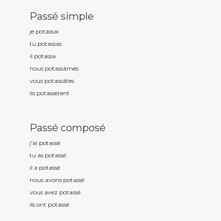
Passé simple
je potass
ai
tu potass
as
il potass
a
nous potass
âmes
vous potass
âtes
ils potass
èrent
Passé composé
j'ai potass
é
tu as potass
é
il a potass
é
nous avons potass
é
vous avez potass
é
ils ont potass
é