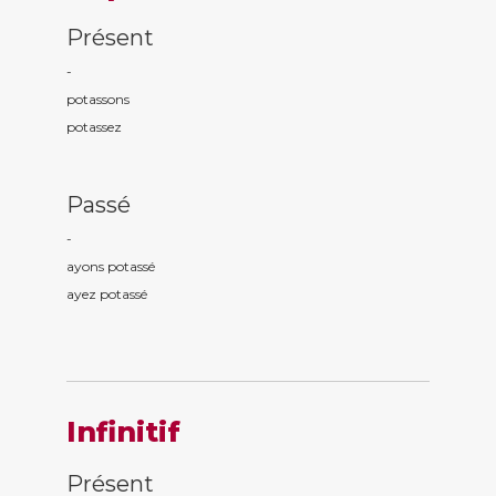
Présent
-
potass
ons
potass
ez
Passé
-
ayons potass
é
ayez potass
é
Infinitif
Présent