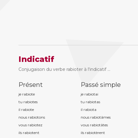
Indicatif
Conjugaison du verbe rabioter à l'indicatif ...
Présent
Passé simple
je rabiot
e
je rabiot
ai
tu rabiot
es
tu rabiot
as
il rabiot
e
il rabiot
a
nous rabiot
ons
nous rabiot
âmes
vous rabiot
ez
vous rabiot
âtes
ils rabiot
ent
ils rabiot
èrent