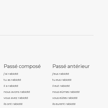
Passé composé
Passé antérieur
j'ai rabiot
é
j'eus rabiot
é
tu as rabiot
é
tu eus rabiot
é
il a rabiot
é
il eut rabiot
é
nous avons rabiot
é
nous eûmes rabiot
é
vous avez rabiot
é
vous eûtes rabiot
é
ils ont rabiot
é
ils eurent rabiot
é