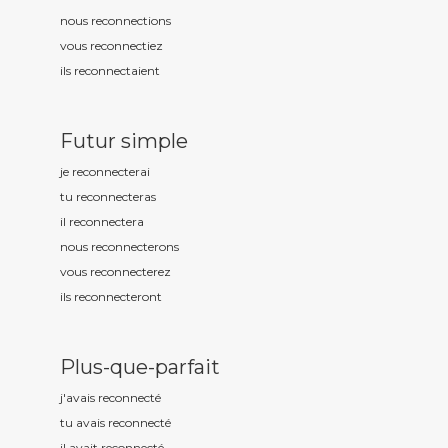
nous reconnect
ions
vous reconnect
iez
ils reconnect
aient
Futur simple
je reconnect
erai
tu reconnect
eras
il reconnect
era
nous reconnect
erons
vous reconnect
erez
ils reconnect
eront
Plus-que-parfait
j'avais reconnect
é
tu avais reconnect
é
il avait reconnect
é