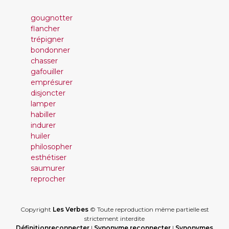
gougnotter
flancher
trépigner
bondonner
chasser
gafouiller
emprésurer
disjoncter
lamper
habiller
indurer
huiler
philosopher
esthétiser
saumurer
reprocher
Copyright
Les Verbes
© Toute reproduction même partielle est
strictement interdite
Définitionreconnecter
|
Synonyme reconnecter
|
Synonymes