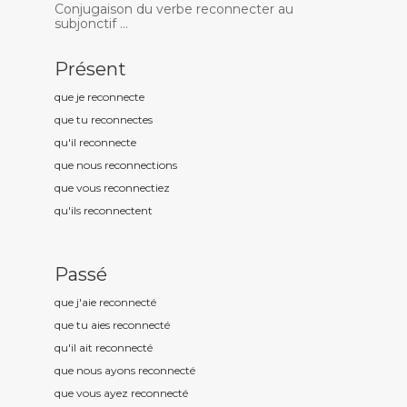
Conjugaison du verbe reconnecter au
subjonctif ...
Présent
que je reconnect
e
que tu reconnect
es
qu'il reconnect
e
que nous reconnect
ions
que vous reconnect
iez
qu'ils reconnect
ent
Passé
que j'aie reconnect
é
que tu aies reconnect
é
qu'il ait reconnect
é
que nous ayons reconnect
é
que vous ayez reconnect
é