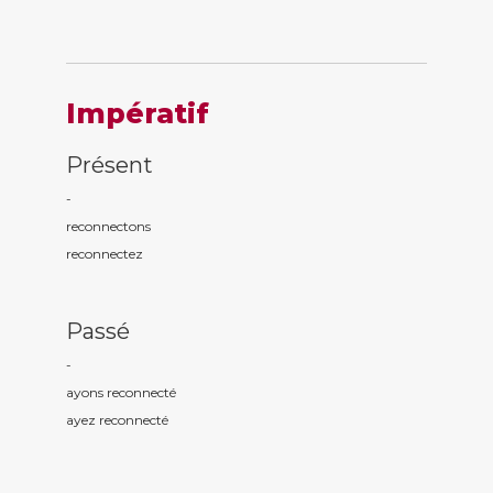
Impératif
Présent
-
reconnect
ons
reconnect
ez
Passé
-
ayons reconnect
é
ayez reconnect
é