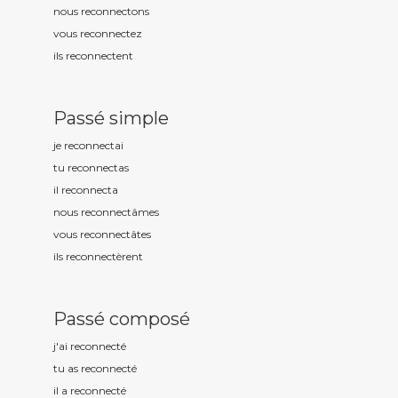
nous reconnect
ons
vous reconnect
ez
ils reconnect
ent
Passé simple
je reconnect
ai
tu reconnect
as
il reconnect
a
nous reconnect
âmes
vous reconnect
âtes
ils reconnect
èrent
Passé composé
j'ai reconnect
é
tu as reconnect
é
il a reconnect
é