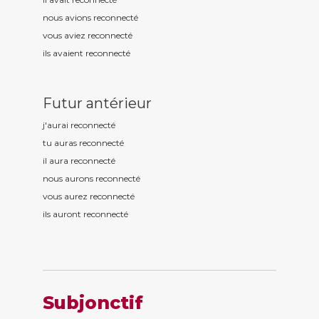
nous avions reconnect
é
vous aviez reconnect
é
ils avaient reconnect
é
Futur antérieur
j'aurai reconnect
é
tu auras reconnect
é
il aura reconnect
é
nous aurons reconnect
é
vous aurez reconnect
é
ils auront reconnect
é
Subjonctif