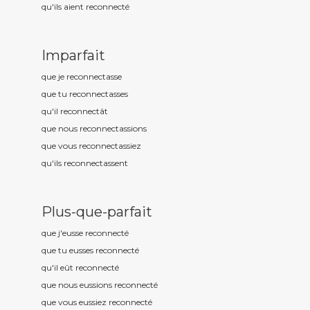
qu'ils aient reconnect
é
Imparfait
que je reconnect
asse
que tu reconnect
asses
qu'il reconnect
ât
que nous reconnect
assions
que vous reconnect
assiez
qu'ils reconnect
assent
Plus-que-parfait
que j'eusse reconnect
é
que tu eusses reconnect
é
qu'il eût reconnect
é
que nous eussions reconnect
é
que vous eussiez reconnect
é