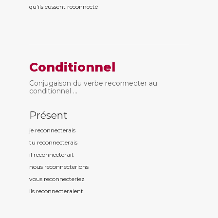
qu'ils eussent reconnect
é
Conditionnel
Conjugaison du verbe reconnecter au
conditionnel ...
Présent
je reconnect
erais
tu reconnect
erais
il reconnect
erait
nous reconnect
erions
vous reconnect
eriez
ils reconnect
eraient