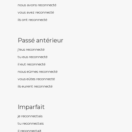
nous avons reconnect
é
vous avez reconnect
é
ils ont reconnect
é
Passé antérieur
j'eus reconnect
é
tu eus reconnect
é
il eut reconnect
é
nous eûmes reconnect
é
vous eûtes reconnect
é
ils eurent reconnect
é
Imparfait
je reconnect
ais
tu reconnect
ais
il reconnect
ait