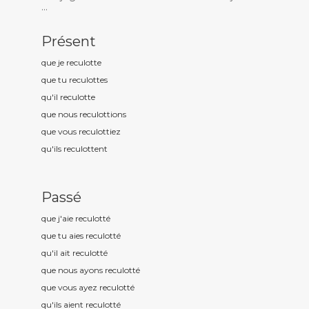
...
Présent
que je reculott
e
que tu reculott
es
qu'il reculott
e
que nous reculott
ions
que vous reculott
iez
qu'ils reculott
ent
Passé
que j'aie reculott
é
que tu aies reculott
é
qu'il ait reculott
é
que nous ayons reculott
é
que vous ayez reculott
é
qu'ils aient reculott
é