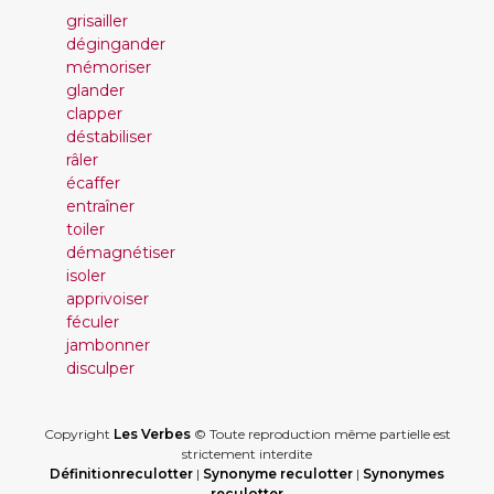
grisailler
dégingander
mémoriser
glander
clapper
déstabiliser
râler
écaffer
entraîner
toiler
démagnétiser
isoler
apprivoiser
féculer
jambonner
disculper
Copyright
Les Verbes
© Toute reproduction même partielle est
strictement interdite
Définitionreculotter
|
Synonyme reculotter
|
Synonymes
reculotter