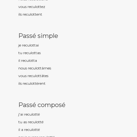
vous reculott
ez
ils reculott
ent
Passé simple
je reculott
ai
tu reculott
as
il reculott
a
nous reculott
âmes
vous reculott
âtes
ils reculott
èrent
Passé composé
j'ai reculott
é
tu as reculott
é
il a reculott
é