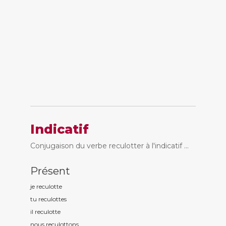
Indicatif
Conjugaison du verbe reculotter à l'indicatif ...
Présent
je reculott
e
tu reculott
es
il reculott
e
nous reculott
ons