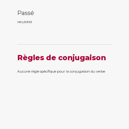
Passé
reculott
é
Règles de conjugaison
Aucune règle spécifique pour la conjugaison du verbe