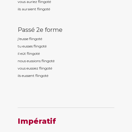
vous auriez flingot
é
ils auraient flingot
é
Passé 2e forme
j'eusse flingot
é
tu eusses flingot
é
il eût flingot
é
nous eussions flingot
é
vous eussiez flingot
é
ils eussent flingot
é
Impératif