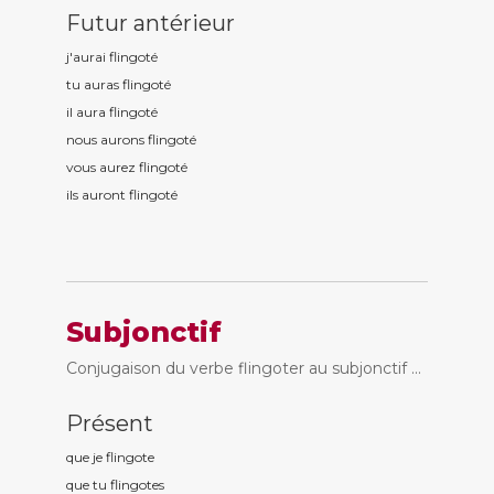
Futur antérieur
j'aurai flingot
é
tu auras flingot
é
il aura flingot
é
nous aurons flingot
é
vous aurez flingot
é
ils auront flingot
é
Subjonctif
Conjugaison du verbe flingoter au subjonctif ...
Présent
que je flingot
e
que tu flingot
es