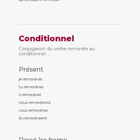
Conditionnel
Conjugaison du verbe remordre au
conditionnel ...
Présent
je remord
rais
tu remord
rais
il remord
rait
nous remord
rions
vous remord
riez
ils remord
raient