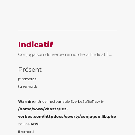
Indicatif
Conjugaison du verbe remordre à l'indicatif ...
Présent
je remord
s
tu remord
s
Warning
: Undefined variable $verbeSuffixRaw in
/home/www/vhosts/les-
verbes.com/httpdocs/qwerty/conjugue.lib.php
on line
689
il remord