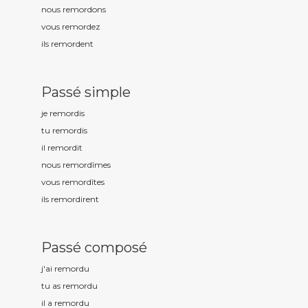
nous remord
ons
vous remord
ez
ils remord
ent
Passé simple
je remord
is
tu remord
is
il remord
it
nous remord
îmes
vous remord
îtes
ils remord
irent
Passé composé
j'ai remord
u
tu as remord
u
il a remord
u