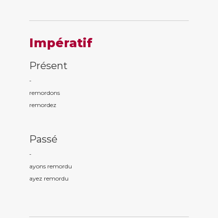
Impératif
Présent
-
remord
ons
remord
ez
Passé
-
ayons remord
u
ayez remord
u