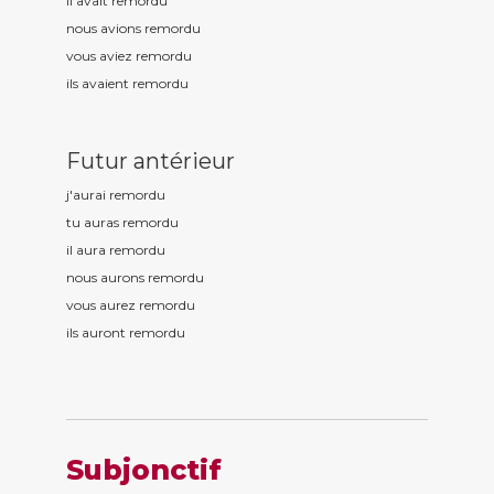
il avait remord
u
nous avions remord
u
vous aviez remord
u
ils avaient remord
u
Futur antérieur
j'aurai remord
u
tu auras remord
u
il aura remord
u
nous aurons remord
u
vous aurez remord
u
ils auront remord
u
Subjonctif