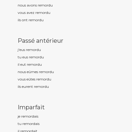
nous avons remord
u
vous avez remord
u
ils ont remord
u
Passé antérieur
j'eus remord
u
tu eus remord
u
il eut remord
u
nous eûmes remord
u
vous eûtes remord
u
ils eurent remord
u
Imparfait
je remord
ais
tu remord
ais
il remord
ait