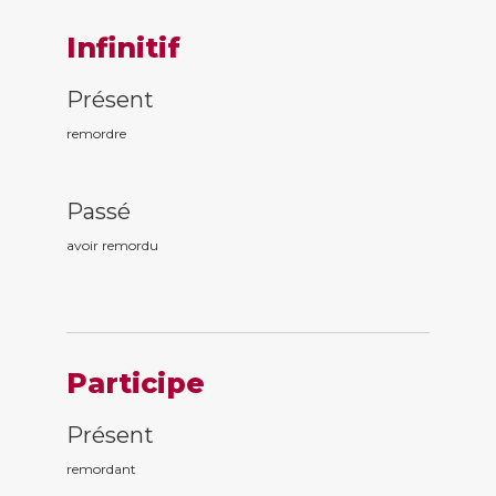
Infinitif
Présent
remordre
Passé
avoir remord
u
Participe
Présent
remord
ant