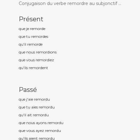
Conjugaison du verbe remordre au subjonctif ...
Présent
que je remord
e
que tu remord
es
qu'il remord
e
que nous remord
ions
que vous remord
iez
qu'ils remord
ent
Passé
que j'aie remord
u
que tu aies remord
u
qu'il ait remord
u
que nous ayons remord
u
que vous ayez remord
u
qu'ils aient remord
u