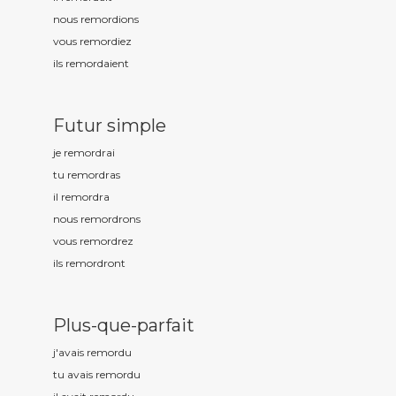
nous remord
ions
vous remord
iez
ils remord
aient
Futur simple
je remord
rai
tu remord
ras
il remord
ra
nous remord
rons
vous remord
rez
ils remord
ront
Plus-que-parfait
j'avais remord
u
tu avais remord
u