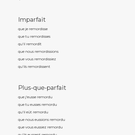
Imparfait
que je remord
isse
que tu remord
isses
qu'il remord
ît
que nous remord
issions
que vous remord
issiez
qu'ils remord
issent
Plus-que-parfait
que j'eusse remord
u
que tu eusses remord
u
qu'il eût remord
u
que nous eussions remord
u
que vous eussiez remord
u
qu'ils eussent remord
u