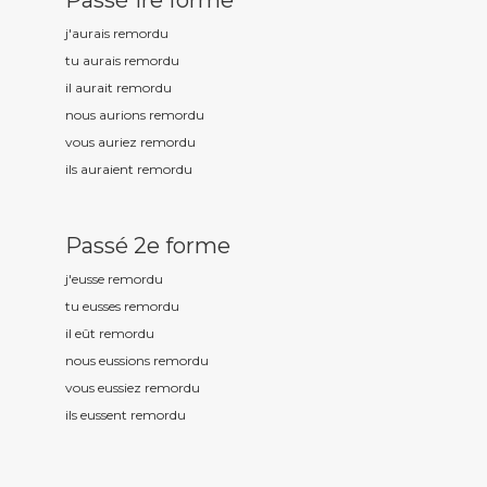
Passé 1re forme
j'aurais remord
u
tu aurais remord
u
il aurait remord
u
nous aurions remord
u
vous auriez remord
u
ils auraient remord
u
Passé 2e forme
j'eusse remord
u
tu eusses remord
u
il eût remord
u
nous eussions remord
u
vous eussiez remord
u
ils eussent remord
u