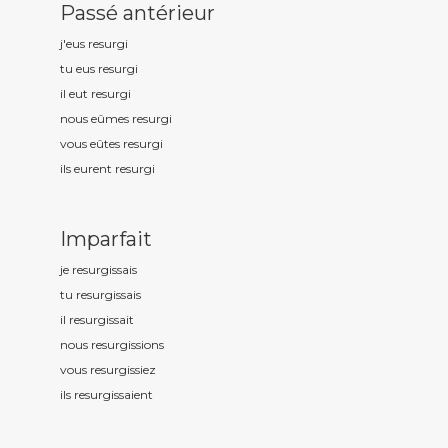
Passé antérieur
j'eus resurg
i
tu eus resurg
i
il eut resurg
i
nous eûmes resurg
i
vous eûtes resurg
i
ils eurent resurg
i
Imparfait
je resurg
issais
tu resurg
issais
il resurg
issait
nous resurg
issions
vous resurg
issiez
ils resurg
issaient