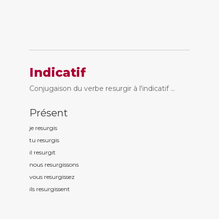
Indicatif
Conjugaison du verbe resurgir à l'indicatif ...
Présent
je resurg
is
tu resurg
is
il resurg
it
nous resurg
issons
vous resurg
issez
ils resurg
issent