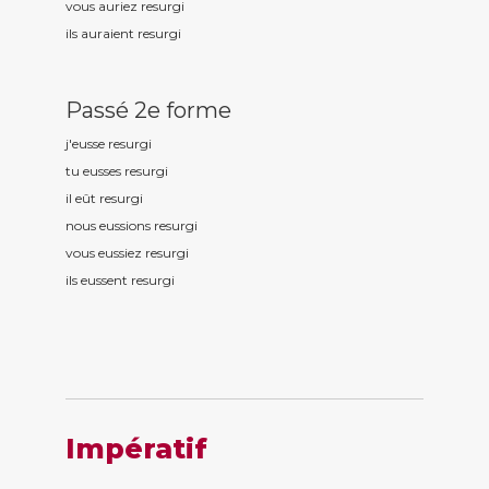
vous auriez resurg
i
ils auraient resurg
i
Passé 2e forme
j'eusse resurg
i
tu eusses resurg
i
il eût resurg
i
nous eussions resurg
i
vous eussiez resurg
i
ils eussent resurg
i
Impératif