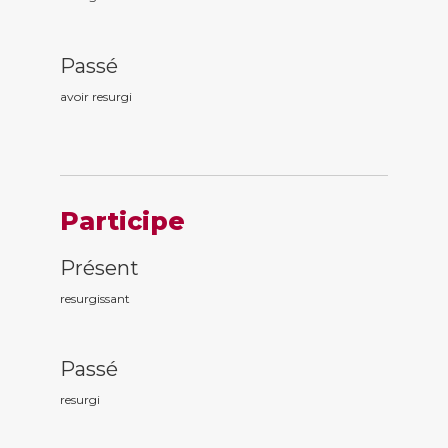
Passé
avoir resurg
i
Participe
Présent
resurg
issant
Passé
resurg
i