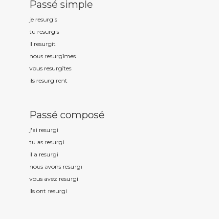
Passé simple
je resurg
is
tu resurg
is
il resurg
it
nous resurg
îmes
vous resurg
îtes
ils resurg
irent
Passé composé
j'ai resurg
i
tu as resurg
i
il a resurg
i
nous avons resurg
i
vous avez resurg
i
ils ont resurg
i