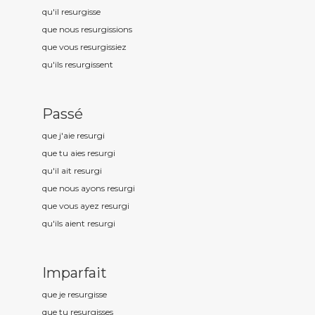
qu'il resurg
isse
que nous resurg
issions
que vous resurg
issiez
qu'ils resurg
issent
Passé
que j'aie resurg
i
que tu aies resurg
i
qu'il ait resurg
i
que nous ayons resurg
i
que vous ayez resurg
i
qu'ils aient resurg
i
Imparfait
que je resurg
isse
que tu resurg
isses