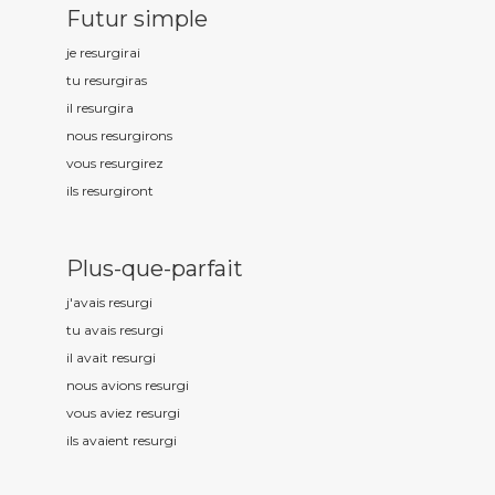
Futur simple
je resurg
irai
tu resurg
iras
il resurg
ira
nous resurg
irons
vous resurg
irez
ils resurg
iront
Plus-que-parfait
j'avais resurg
i
tu avais resurg
i
il avait resurg
i
nous avions resurg
i
vous aviez resurg
i
ils avaient resurg
i