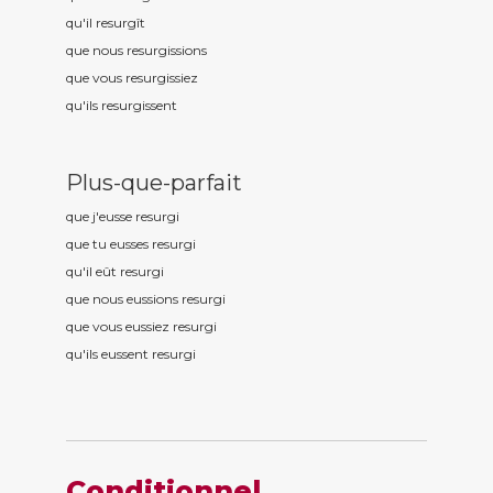
qu'il resurg
ît
que nous resurg
issions
que vous resurg
issiez
qu'ils resurg
issent
Plus-que-parfait
que j'eusse resurg
i
que tu eusses resurg
i
qu'il eût resurg
i
que nous eussions resurg
i
que vous eussiez resurg
i
qu'ils eussent resurg
i
Conditionnel