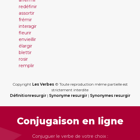
affermir
redéfinir
assortir
frémir
interagir
fleurir
envieillir
élargir
blettir
rosir
remplir
Copyright
Les Verbes
© Toute reproduction même partielle est
strictement interdite
Définitionresurgir
|
Synonyme resurgir
|
Synonymes resurgir
Conjugaison en ligne
Conjuguer le verbe de votre choix :