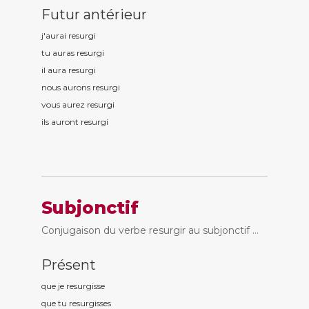
Futur antérieur
j'aurai resurg
i
tu auras resurg
i
il aura resurg
i
nous aurons resurg
i
vous aurez resurg
i
ils auront resurg
i
Subjonctif
Conjugaison du verbe resurgir au subjonctif ...
Présent
que je resurg
isse
que tu resurg
isses