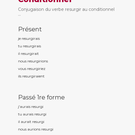
Conjugaison du verbe resurgir au conditionnel
...
Présent
je resurg
irais
tu resurg
irais
il resurg
irait
nous resurg
irions
vous resurg
iriez
ils resurg
iraient
Passé 1re forme
j'aurais resurg
i
tu aurais resurg
i
il aurait resurg
i
nous aurions resurg
i