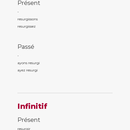
Présent
-
resurg
issons
resurg
issez
Passé
-
ayons resurg
i
ayez resurg
i
Infinitif
Présent
resurgir