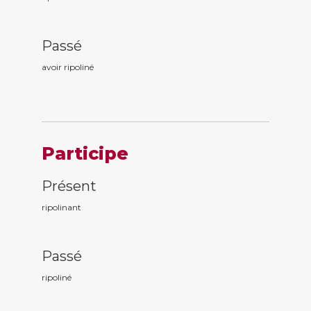
Passé
avoir ripolin
é
Participe
Présent
ripolin
ant
Passé
ripolin
é