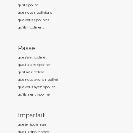
qu'il ripolin
e
que nous ripolin
ions
que vous ripolin
iez
qu'ils ripolin
ent
Passé
que j'aie ripolin
é
que tu aies ripolin
é
qu'il ait ripolin
é
que nous ayons ripolin
é
que vous ayez ripolin
é
qu'ils aient ripolin
é
Imparfait
que je ripolin
asse
que tu ripolin
asses