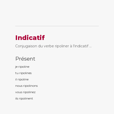
Indicatif
Conjugaison du verbe ripoliner à l'indicatif ...
Présent
je ripolin
e
tu ripolin
es
il ripolin
e
nous ripolin
ons
vous ripolin
ez
ils ripolin
ent