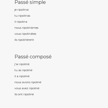
Passé simple
je ripolin
ai
tu ripolin
as
il ripolin
a
nous ripolin
âmes
vous ripolin
âtes
ils ripolin
èrent
Passé composé
j'ai ripolin
é
tu as ripolin
é
il a ripolin
é
nous avons ripolin
é
vous avez ripolin
é
ils ont ripolin
é