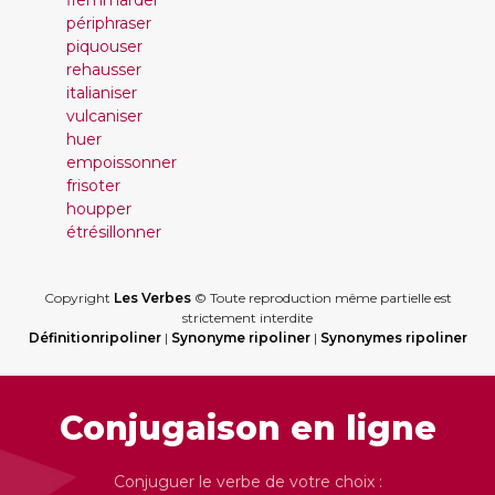
flemmarder
périphraser
piquouser
rehausser
italianiser
vulcaniser
huer
empoissonner
frisoter
houpper
étrésillonner
Copyright
Les Verbes
© Toute reproduction même partielle est
strictement interdite
Définitionripoliner
|
Synonyme ripoliner
|
Synonymes ripoliner
Conjugaison en ligne
Conjuguer le verbe de votre choix :