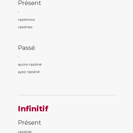
Présent
-
ripolin
ons
ripolin
ez
Passé
-
ayons ripolin
é
ayez ripolin
é
Infinitif
Présent
ripoliner