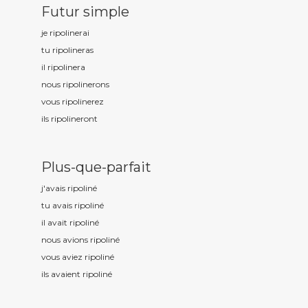
Futur simple
je ripolin
erai
tu ripolin
eras
il ripolin
era
nous ripolin
erons
vous ripolin
erez
ils ripolin
eront
Plus-que-parfait
j'avais ripolin
é
tu avais ripolin
é
il avait ripolin
é
nous avions ripolin
é
vous aviez ripolin
é
ils avaient ripolin
é