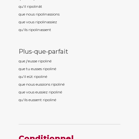
qu'il ripolin
ât
que nous ripolin
assions
que vous ripolin
assiez
qu'ils ripolin
assent
Plus-que-parfait
que j'eusse ripolin
é
que tu eusses ripolin
é
qu'il eût ripolin
é
que nous eussions ripolin
é
que vous eussiez ripolin
é
qu'ils eussent ripolin
é
Conditionnel