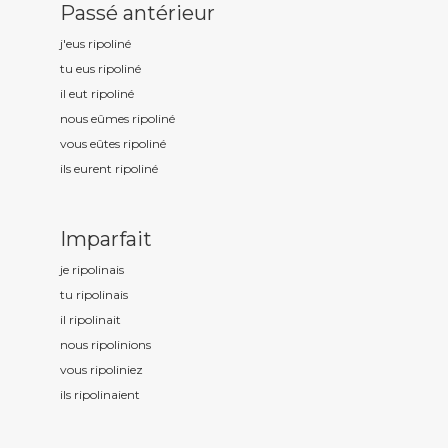
Passé antérieur
j'eus ripolin
é
tu eus ripolin
é
il eut ripolin
é
nous eûmes ripolin
é
vous eûtes ripolin
é
ils eurent ripolin
é
Imparfait
je ripolin
ais
tu ripolin
ais
il ripolin
ait
nous ripolin
ions
vous ripolin
iez
ils ripolin
aient