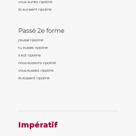
vous auriez ripolin
é
ils auraient ripolin
é
Passé 2e forme
j'eusse ripolin
é
tu eusses ripolin
é
il eût ripolin
é
nous eussions ripolin
é
vous eussiez ripolin
é
ils eussent ripolin
é
Impératif