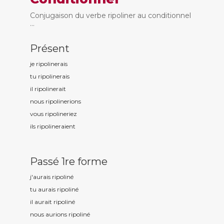
Conjugaison du verbe ripoliner au conditionnel
...
Présent
je ripolin
erais
tu ripolin
erais
il ripolin
erait
nous ripolin
erions
vous ripolin
eriez
ils ripolin
eraient
Passé 1re forme
j'aurais ripolin
é
tu aurais ripolin
é
il aurait ripolin
é
nous aurions ripolin
é