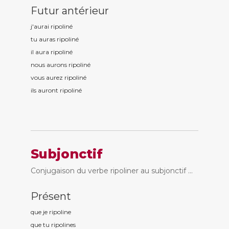
Futur antérieur
j'aurai ripolin
é
tu auras ripolin
é
il aura ripolin
é
nous aurons ripolin
é
vous aurez ripolin
é
ils auront ripolin
é
Subjonctif
Conjugaison du verbe ripoliner au subjonctif ...
Présent
que je ripolin
e
que tu ripolin
es