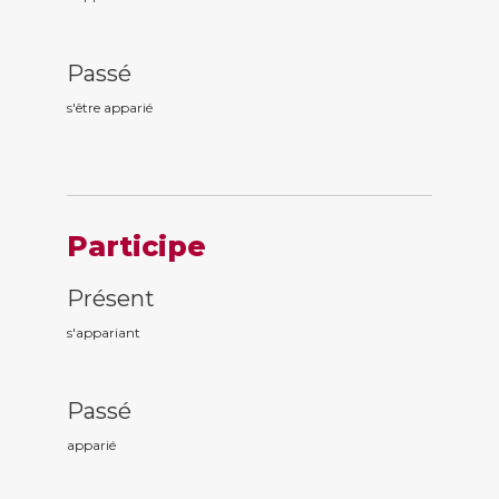
Passé
s'être appari
é
Participe
Présent
s'appari
ant
Passé
appari
é