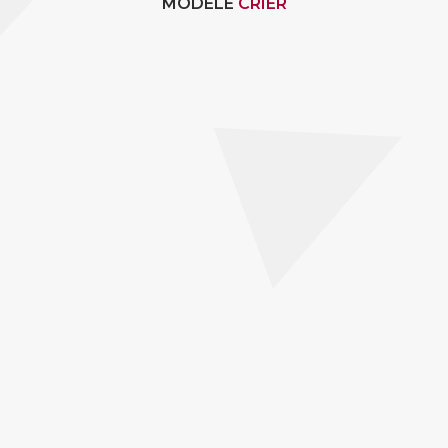
MODÈLE
CRIER