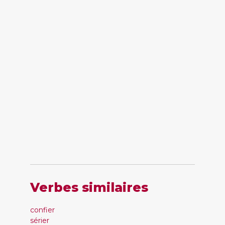
Verbes similaires
confier
sérier