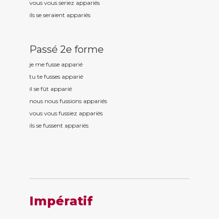
vous vous seriez appari
és
ils se seraient appari
és
Passé 2e forme
je me fusse appari
é
tu te fusses appari
é
il se fût appari
é
nous nous fussions appari
és
vous vous fussiez appari
és
ils se fussent appari
és
Impératif