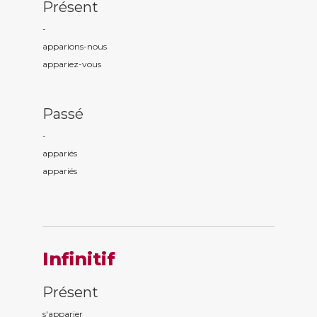
Présent
-
appari
ons
-nous
appari
ez
-vous
Passé
-
appari
és
appari
és
Infinitif
Présent
s'apparier