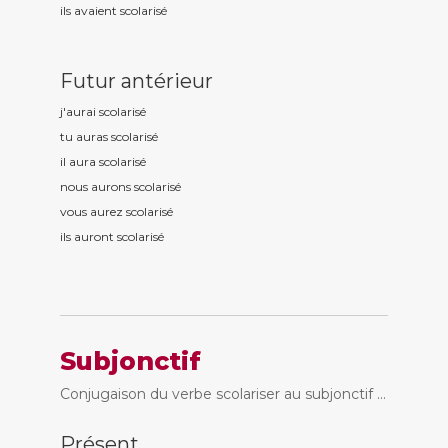
ils avaient scolaris
é
Futur antérieur
j'aurai scolaris
é
tu auras scolaris
é
il aura scolaris
é
nous aurons scolaris
é
vous aurez scolaris
é
ils auront scolaris
é
Subjonctif
Conjugaison du verbe scolariser au subjonctif ...
Présent