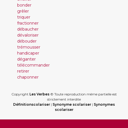
bonder
grêler
triquer
fractionner
débaucher
dévaloriser
débouder
trémousser
handicaper
déganter
télécommander
retirer
chaponner
Copyright
Les Verbes
© Toute reproduction même partielle est
strictement interdite
Définitionscolariser
|
Synonyme scolariser
|
Synonymes
scolariser