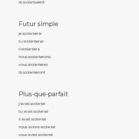
ils scolaris
aient
Futur simple
je scolaris
erai
tu scolaris
eras
il scolaris
era
nous scolaris
erons
vous scolaris
erez
ils scolaris
eront
Plus-que-parfait
j'avais scolaris
é
tu avais scolaris
é
il avait scolaris
é
nous avions scolaris
é
vous aviez scolaris
é