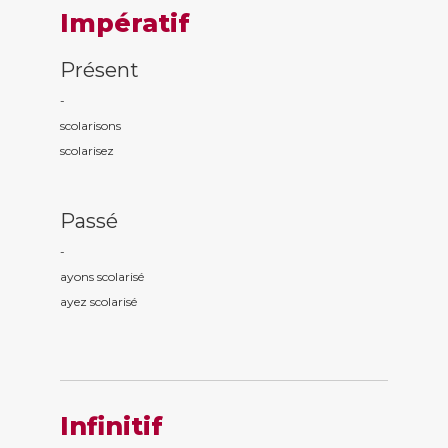
Impératif
Présent
-
scolaris
ons
scolaris
ez
Passé
-
ayons scolaris
é
ayez scolaris
é
Infinitif