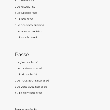
que je scolaris
e
que tu scolaris
es
qu'il scolaris
e
que nous scolaris
ions
que vous scolaris
iez
qu'ils scolaris
ent
Passé
que j'aie scolaris
é
que tu aies scolaris
é
qu'il ait scolaris
é
que nous ayons scolaris
é
que vous ayez scolaris
é
qu'ils aient scolaris
é