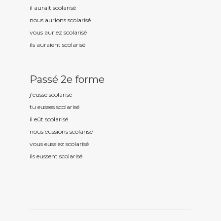
il aurait scolaris
é
nous aurions scolaris
é
vous auriez scolaris
é
ils auraient scolaris
é
Passé 2e forme
j'eusse scolaris
é
tu eusses scolaris
é
il eût scolaris
é
nous eussions scolaris
é
vous eussiez scolaris
é
ils eussent scolaris
é