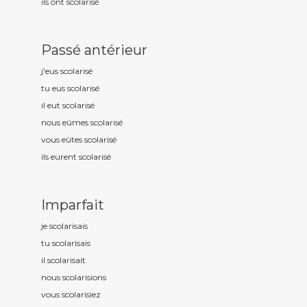
ils ont scolaris
é
Passé antérieur
j'eus scolaris
é
tu eus scolaris
é
il eut scolaris
é
nous eûmes scolaris
é
vous eûtes scolaris
é
ils eurent scolaris
é
Imparfait
je scolaris
ais
tu scolaris
ais
il scolaris
ait
nous scolaris
ions
vous scolaris
iez