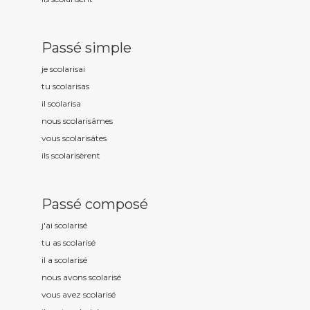
Passé simple
je scolaris
ai
tu scolaris
as
il scolaris
a
nous scolaris
âmes
vous scolaris
âtes
ils scolaris
èrent
Passé composé
j'ai scolaris
é
tu as scolaris
é
il a scolaris
é
nous avons scolaris
é
vous avez scolaris
é