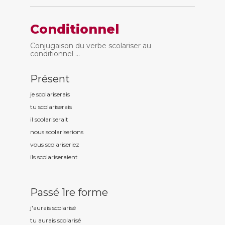
Conditionnel
Conjugaison du verbe scolariser au
conditionnel ...
Présent
je scolaris
erais
tu scolaris
erais
il scolaris
erait
nous scolaris
erions
vous scolaris
eriez
ils scolaris
eraient
Passé 1re forme
j'aurais scolaris
é
tu aurais scolaris
é