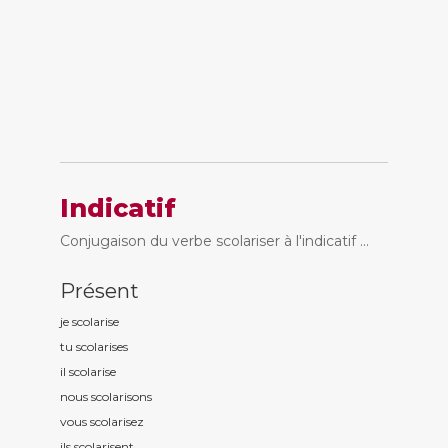
Indicatif
Conjugaison du verbe scolariser à l'indicatif ...
Présent
je scolaris
e
tu scolaris
es
il scolaris
e
nous scolaris
ons
vous scolaris
ez
ils scolaris
ent