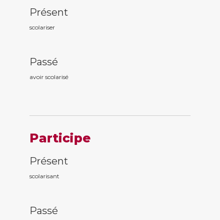
Présent
scolariser
Passé
avoir scolaris
é
Participe
Présent
scolaris
ant
Passé