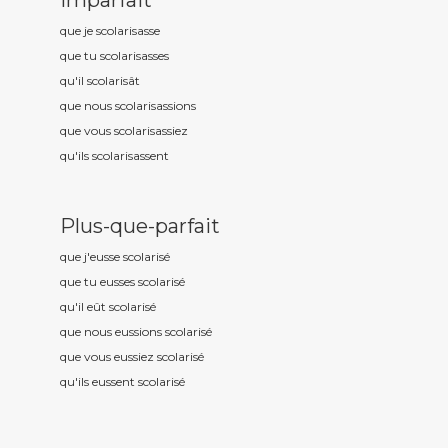
Imparfait
que je scolaris
asse
que tu scolaris
asses
qu'il scolaris
ât
que nous scolaris
assions
que vous scolaris
assiez
qu'ils scolaris
assent
Plus-que-parfait
que j'eusse scolaris
é
que tu eusses scolaris
é
qu'il eût scolaris
é
que nous eussions scolaris
é
que vous eussiez scolaris
é
qu'ils eussent scolaris
é