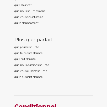
qu'il shunt
ât
que nous shunt
assions
que vous shunt
assiez
qu'ils shunt
assent
Plus-que-parfait
que j'eusse shunt
é
que tu eusses shunt
é
qu'il eût shunt
é
que nous eussions shunt
é
que vous eussiez shunt
é
qu'ils eussent shunt
é
Conditionnel