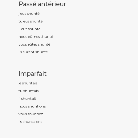
Passé antérieur
j'eus shunt
é
tu eus shunt
é
il eut shunt
é
nous eûmes shunt
é
vous eûtes shunt
é
ils eurent shunt
é
Imparfait
je shunt
ais
tu shunt
ais
il shunt
ait
nous shunt
ions
vous shunt
iez
ils shunt
aient