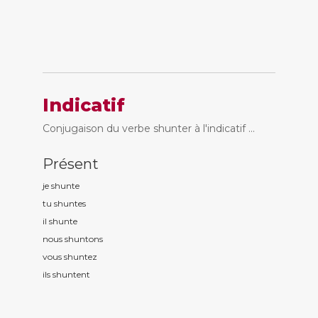
Indicatif
Conjugaison du verbe shunter à l'indicatif ...
Présent
je shunt
e
tu shunt
es
il shunt
e
nous shunt
ons
vous shunt
ez
ils shunt
ent