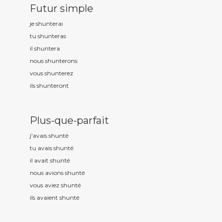
Futur simple
je shunt
erai
tu shunt
eras
il shunt
era
nous shunt
erons
vous shunt
erez
ils shunt
eront
Plus-que-parfait
j'avais shunt
é
tu avais shunt
é
il avait shunt
é
nous avions shunt
é
vous aviez shunt
é
ils avaient shunt
é