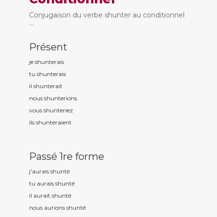
Conjugaison du verbe shunter au conditionnel
...
Présent
je shunt
erais
tu shunt
erais
il shunt
erait
nous shunt
erions
vous shunt
eriez
ils shunt
eraient
Passé 1re forme
j'aurais shunt
é
tu aurais shunt
é
il aurait shunt
é
nous aurions shunt
é