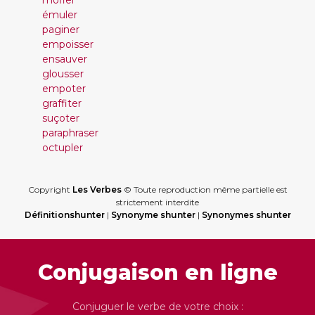
mofler
émuler
paginer
empoisser
ensauver
glousser
empoter
graffiter
suçoter
paraphraser
octupler
Copyright
Les Verbes
© Toute reproduction même partielle est
strictement interdite
Définitionshunter
|
Synonyme shunter
|
Synonymes shunter
Conjugaison en ligne
Conjuguer le verbe de votre choix :