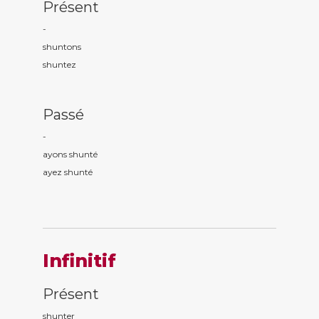
Présent
-
shunt
ons
shunt
ez
Passé
-
ayons shunt
é
ayez shunt
é
Infinitif
Présent
shunter