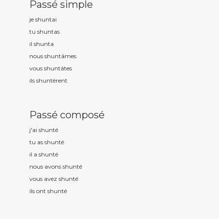
Passé simple
je shunt
ai
tu shunt
as
il shunt
a
nous shunt
âmes
vous shunt
âtes
ils shunt
èrent
Passé composé
j'ai shunt
é
tu as shunt
é
il a shunt
é
nous avons shunt
é
vous avez shunt
é
ils ont shunt
é