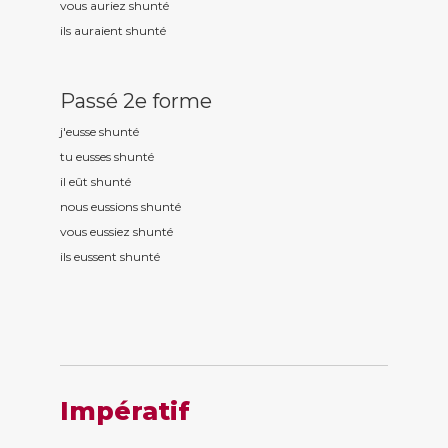
vous auriez shunt
é
ils auraient shunt
é
Passé 2e forme
j'eusse shunt
é
tu eusses shunt
é
il eût shunt
é
nous eussions shunt
é
vous eussiez shunt
é
ils eussent shunt
é
Impératif