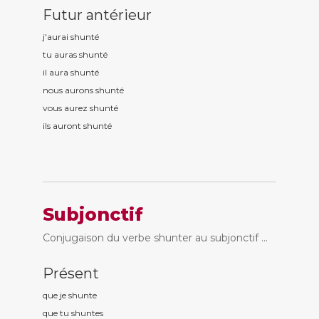
Futur antérieur
j'aurai shunt
é
tu auras shunt
é
il aura shunt
é
nous aurons shunt
é
vous aurez shunt
é
ils auront shunt
é
Subjonctif
Conjugaison du verbe shunter au subjonctif ...
Présent
que je shunt
e
que tu shunt
es