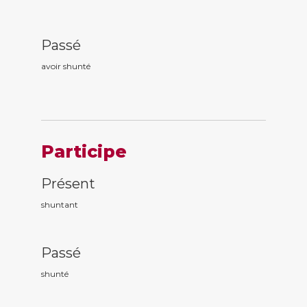
Passé
avoir shunt
é
Participe
Présent
shunt
ant
Passé
shunt
é