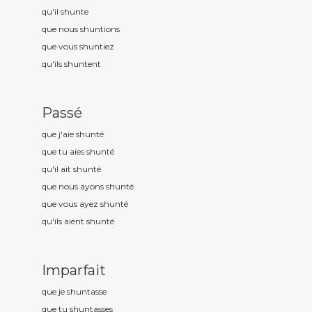
qu'il shunt
e
que nous shunt
ions
que vous shunt
iez
qu'ils shunt
ent
Passé
que j'aie shunt
é
que tu aies shunt
é
qu'il ait shunt
é
que nous ayons shunt
é
que vous ayez shunt
é
qu'ils aient shunt
é
Imparfait
que je shunt
asse
que tu shunt
asses