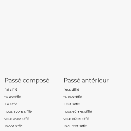
Passé composé
Passé antérieur
j'ai siffl
é
j'eus siffl
é
tu as siffl
é
tu eus siffl
é
il a siffl
é
il eut siffl
é
nous avons siffl
é
nous eûmes siffl
é
vous avez siffl
é
vous eûtes siffl
é
ils ont siffl
é
ils eurent siffl
é