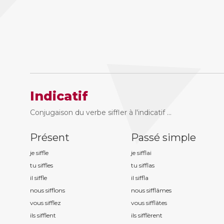
Indicatif
Conjugaison du verbe siffler à l'indicatif ...
Présent
Passé simple
je siffl
e
je siffl
ai
tu siffl
es
tu siffl
as
il siffl
e
il siffl
a
nous siffl
ons
nous siffl
âmes
vous siffl
ez
vous siffl
âtes
ils siffl
ent
ils siffl
èrent