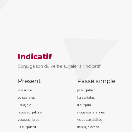
Indicatif
Conjugaison du verbe surjaler à l'indicatif ...
Présent
Passé simple
je surjal
e
je surjal
ai
tu surjal
es
tu surjal
as
il surjal
e
il surjal
a
nous surjal
ons
nous surjal
âmes
vous surjal
ez
vous surjal
âtes
ils surjal
ent
ils surjal
èrent