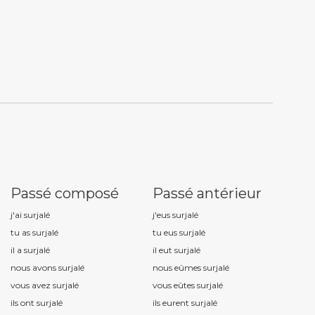
Passé composé
Passé antérieur
j'ai surjal
é
j'eus surjal
é
tu as surjal
é
tu eus surjal
é
il a surjal
é
il eut surjal
é
nous avons surjal
é
nous eûmes surjal
é
vous avez surjal
é
vous eûtes surjal
é
ils ont surjal
é
ils eurent surjal
é