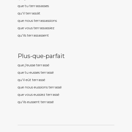
que tu terrass
asses
qu'il terrass
ât
que nous terrass
assions
que vous terrass
assiez
qu'ils terrass
assent
Plus-que-parfait
que j'eusse terrass
é
que tu eusses terrass
é
qu'il eût terrass
é
que nous eussions terrass
é
que vous eussiez terrass
é
qu'ils eussent terrass
é