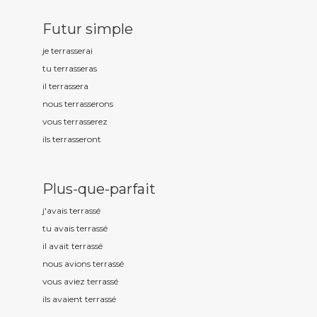
Futur simple
je terrass
erai
tu terrass
eras
il terrass
era
nous terrass
erons
vous terrass
erez
ils terrass
eront
Plus-que-parfait
j'avais terrass
é
tu avais terrass
é
il avait terrass
é
nous avions terrass
é
vous aviez terrass
é
ils avaient terrass
é