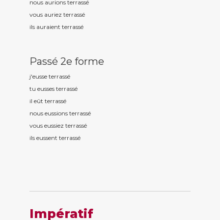
nous aurions terrass
é
vous auriez terrass
é
ils auraient terrass
é
Passé 2e forme
j'eusse terrass
é
tu eusses terrass
é
il eût terrass
é
nous eussions terrass
é
vous eussiez terrass
é
ils eussent terrass
é
Impératif