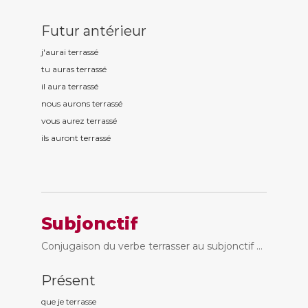
Futur antérieur
j'aurai terrass
é
tu auras terrass
é
il aura terrass
é
nous aurons terrass
é
vous aurez terrass
é
ils auront terrass
é
Subjonctif
Conjugaison du verbe terrasser au subjonctif ...
Présent
que je terrass
e