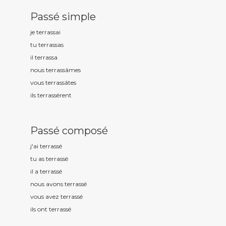
Passé simple
je terrass
ai
tu terrass
as
il terrass
a
nous terrass
âmes
vous terrass
âtes
ils terrass
èrent
Passé composé
j'ai terrass
é
tu as terrass
é
il a terrass
é
nous avons terrass
é
vous avez terrass
é
ils ont terrass
é