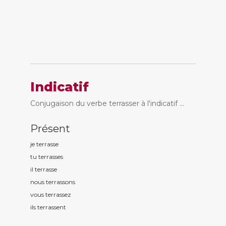
Indicatif
Conjugaison du verbe terrasser à l'indicatif ...
Présent
je terrass
e
tu terrass
es
il terrass
e
nous terrass
ons
vous terrass
ez
ils terrass
ent