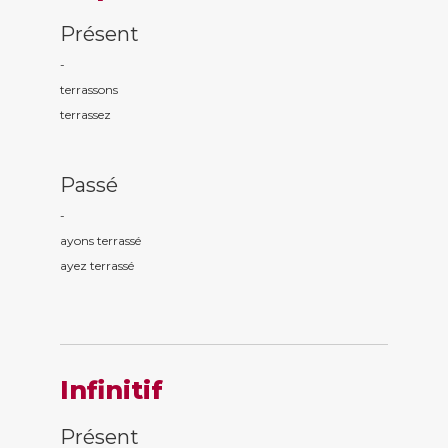
Présent
-
terrass
ons
terrass
ez
Passé
-
ayons terrass
é
ayez terrass
é
Infinitif
Présent