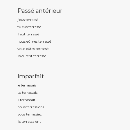
Passé antérieur
j'eus terrass
é
tu eus terrass
é
il eut terrass
é
nous eûmes terrass
é
vous eûtes terrass
é
ils eurent terrass
é
Imparfait
je terrass
ais
tu terrass
ais
il terrass
ait
nous terrass
ions
vous terrass
iez
ils terrass
aient