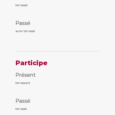
terrasser
Passé
avoir terrass
é
Participe
Présent
terrass
ant
Passé
terrass
é