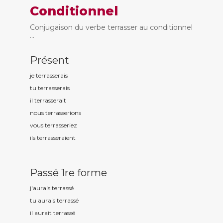
Conditionnel
Conjugaison du verbe terrasser au conditionnel
...
Présent
je terrass
erais
tu terrass
erais
il terrass
erait
nous terrass
erions
vous terrass
eriez
ils terrass
eraient
Passé 1re forme
j'aurais terrass
é
tu aurais terrass
é
il aurait terrass
é