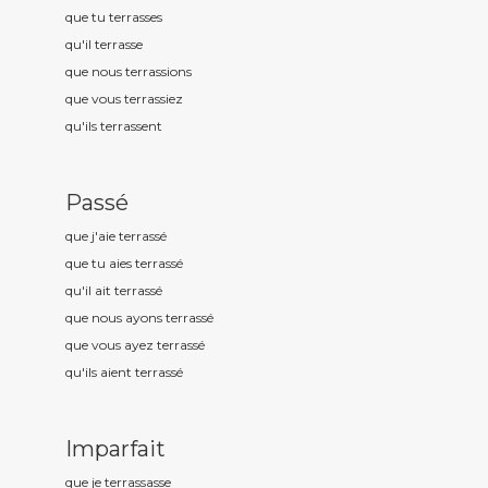
que tu terrass
es
qu'il terrass
e
que nous terrass
ions
que vous terrass
iez
qu'ils terrass
ent
Passé
que j'aie terrass
é
que tu aies terrass
é
qu'il ait terrass
é
que nous ayons terrass
é
que vous ayez terrass
é
qu'ils aient terrass
é
Imparfait
que je terrass
asse