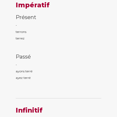
Impératif
Présent
-
terr
ons
terr
ez
Passé
-
ayons terr
é
ayez terr
é
Infinitif