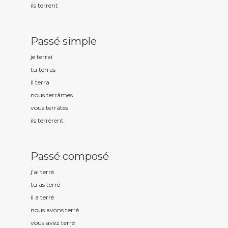
ils terr
ent
Passé simple
je terr
ai
tu terr
as
il terr
a
nous terr
âmes
vous terr
âtes
ils terr
èrent
Passé composé
j'ai terr
é
tu as terr
é
il a terr
é
nous avons terr
é
vous avez terr
é