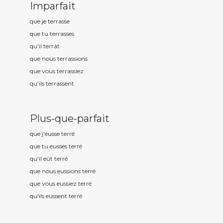
Imparfait
que je terr
asse
que tu terr
asses
qu'il terr
ât
que nous terr
assions
que vous terr
assiez
qu'ils terr
assent
Plus-que-parfait
que j'eusse terr
é
que tu eusses terr
é
qu'il eût terr
é
que nous eussions terr
é
que vous eussiez terr
é
qu'ils eussent terr
é