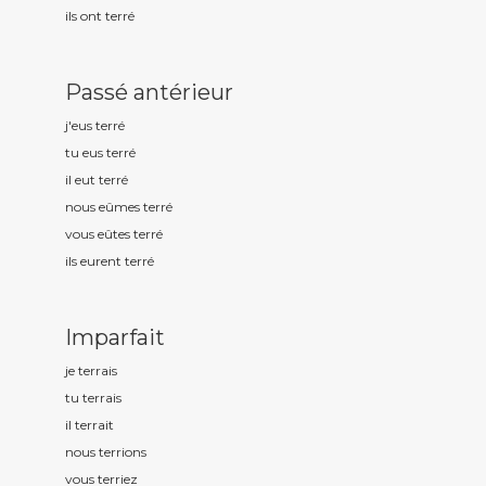
ils ont terr
é
Passé antérieur
j'eus terr
é
tu eus terr
é
il eut terr
é
nous eûmes terr
é
vous eûtes terr
é
ils eurent terr
é
Imparfait
je terr
ais
tu terr
ais
il terr
ait
nous terr
ions
vous terr
iez