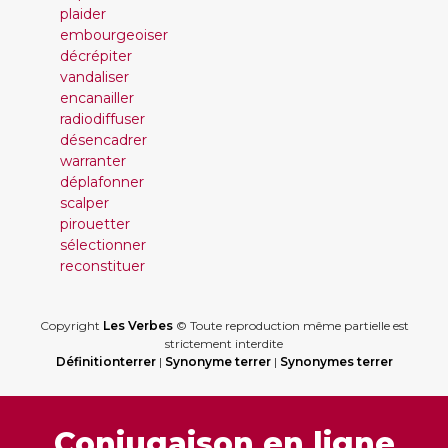
plaider
embourgeoiser
décrépiter
vandaliser
encanailler
radiodiffuser
désencadrer
warranter
déplafonner
scalper
pirouetter
sélectionner
reconstituer
Copyright
Les Verbes
© Toute reproduction même partielle est
strictement interdite
Définitionterrer
|
Synonyme terrer
|
Synonymes terrer
Conjugaison en ligne