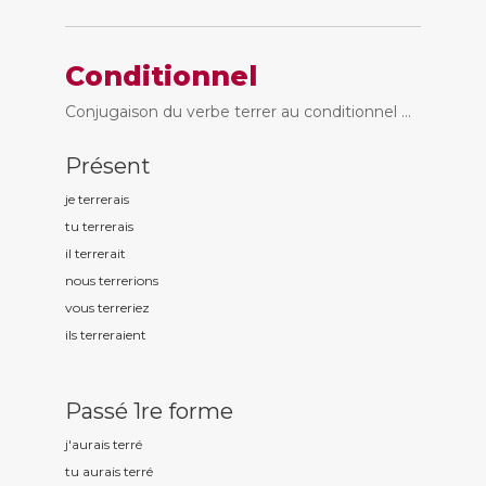
Conditionnel
Conjugaison du verbe terrer au conditionnel ...
Présent
je terr
erais
tu terr
erais
il terr
erait
nous terr
erions
vous terr
eriez
ils terr
eraient
Passé 1re forme
j'aurais terr
é
tu aurais terr
é