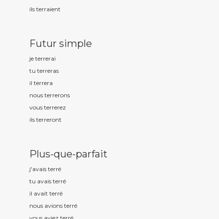
ils terr
aient
Futur simple
je terr
erai
tu terr
eras
il terr
era
nous terr
erons
vous terr
erez
ils terr
eront
Plus-que-parfait
j'avais terr
é
tu avais terr
é
il avait terr
é
nous avions terr
é
vous aviez terr
é