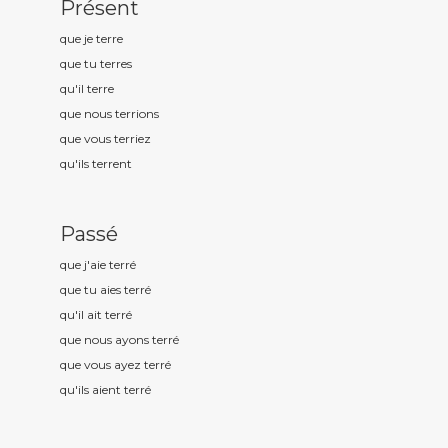
Présent
que je terr
e
que tu terr
es
qu'il terr
e
que nous terr
ions
que vous terr
iez
qu'ils terr
ent
Passé
que j'aie terr
é
que tu aies terr
é
qu'il ait terr
é
que nous ayons terr
é
que vous ayez terr
é
qu'ils aient terr
é