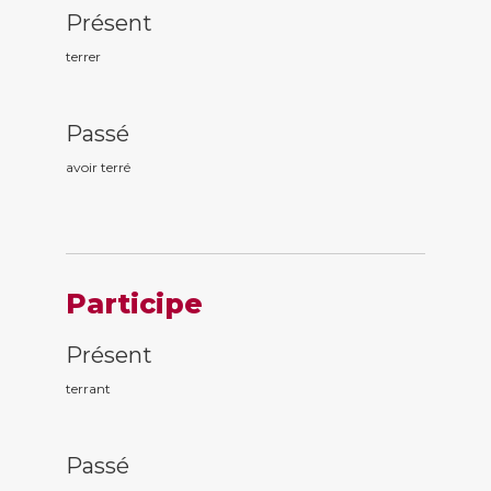
Présent
terrer
Passé
avoir terr
é
Participe
Présent
terr
ant
Passé