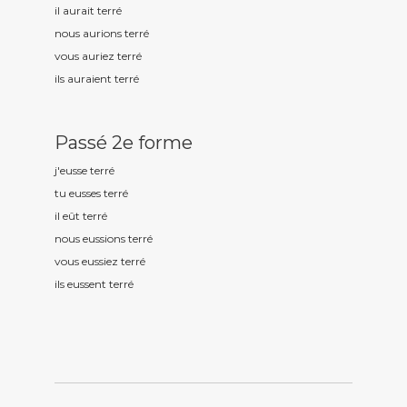
il aurait terr
é
nous aurions terr
é
vous auriez terr
é
ils auraient terr
é
Passé 2e forme
j'eusse terr
é
tu eusses terr
é
il eût terr
é
nous eussions terr
é
vous eussiez terr
é
ils eussent terr
é