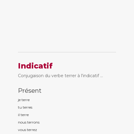
Indicatif
Conjugaison du verbe terrer à l'indicatif ...
Présent
je terr
e
tu terr
es
il terr
e
nous terr
ons
vous terr
ez