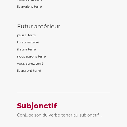
ils avaient terr
é
Futur antérieur
j'aurai terr
é
tu auras terr
é
il aura terr
é
nous aurons terr
é
vous aurez terr
é
ils auront terr
é
Subjonctif
Conjugaison du verbe terrer au subjonctif ...