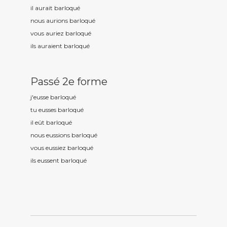
il aurait barloqu
é
nous aurions barloqu
é
vous auriez barloqu
é
ils auraient barloqu
é
Passé 2e forme
j'eusse barloqu
é
tu eusses barloqu
é
il eût barloqu
é
nous eussions barloqu
é
vous eussiez barloqu
é
ils eussent barloqu
é