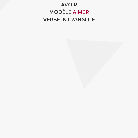
AVOIR
MODÈLE
AIMER
VERBE INTRANSITIF