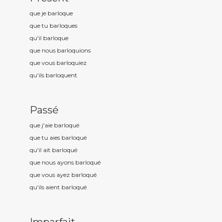
que je barloqu
e
que tu barloqu
es
qu'il barloqu
e
que nous barloqu
ions
que vous barloqu
iez
qu'ils barloqu
ent
Passé
que j'aie barloqu
é
que tu aies barloqu
é
qu'il ait barloqu
é
que nous ayons barloqu
é
que vous ayez barloqu
é
qu'ils aient barloqu
é