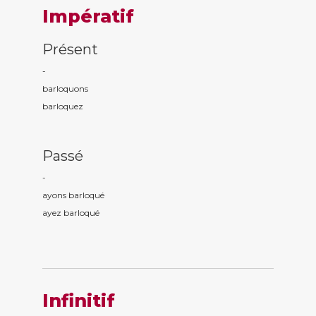
Impératif
Présent
-
barloqu
ons
barloqu
ez
Passé
-
ayons barloqu
é
ayez barloqu
é
Infinitif