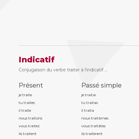
Indicatif
Conjugaison du verbe traiter à l'indicatif ...
Présent
Passé simple
je trait
e
je trait
ai
tu trait
es
tu trait
as
il trait
e
il trait
a
nous trait
ons
nous trait
âmes
vous trait
ez
vous trait
âtes
ils trait
ent
ils trait
èrent