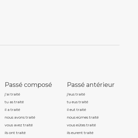
Passé composé
Passé antérieur
j'ai trait
é
j'eus trait
é
tu as trait
é
tu eus trait
é
il a trait
é
il eut trait
é
nous avons trait
é
nous eûmes trait
é
vous avez trait
é
vous eûtes trait
é
ils ont trait
é
ils eurent trait
é