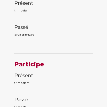
Présent
trimbaler
Passé
avoir trimbal
é
Participe
Présent
trimbal
ant
Passé
trimbal
é