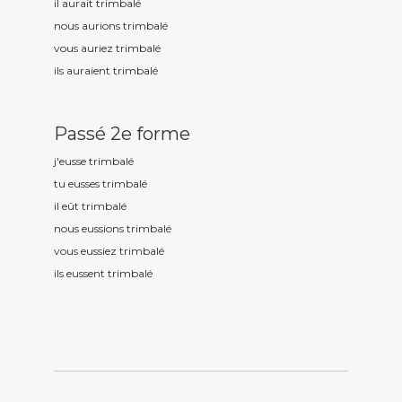
il aurait trimbal
é
nous aurions trimbal
é
vous auriez trimbal
é
ils auraient trimbal
é
Passé 2e forme
j'eusse trimbal
é
tu eusses trimbal
é
il eût trimbal
é
nous eussions trimbal
é
vous eussiez trimbal
é
ils eussent trimbal
é