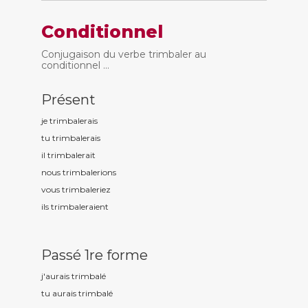
Conditionnel
Conjugaison du verbe trimbaler au
conditionnel ...
Présent
je trimbal
erais
tu trimbal
erais
il trimbal
erait
nous trimbal
erions
vous trimbal
eriez
ils trimbal
eraient
Passé 1re forme
j'aurais trimbal
é
tu aurais trimbal
é