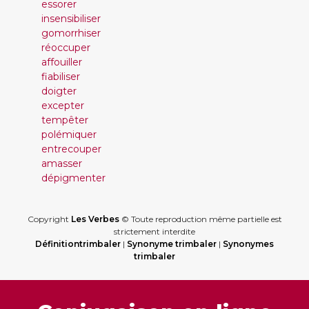
essorer
insensibiliser
gomorrhiser
réoccuper
affouiller
fiabiliser
doigter
excepter
tempêter
polémiquer
entrecouper
amasser
dépigmenter
Copyright
Les Verbes
© Toute reproduction même partielle est
strictement interdite
Définitiontrimbaler
|
Synonyme trimbaler
|
Synonymes
trimbaler