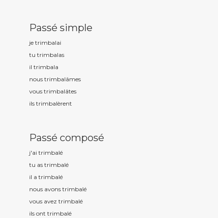
Passé simple
je trimbal
ai
tu trimbal
as
il trimbal
a
nous trimbal
âmes
vous trimbal
âtes
ils trimbal
èrent
Passé composé
j'ai trimbal
é
tu as trimbal
é
il a trimbal
é
nous avons trimbal
é
vous avez trimbal
é
ils ont trimbal
é