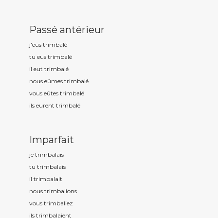
Passé antérieur
j'eus trimbal
é
tu eus trimbal
é
il eut trimbal
é
nous eûmes trimbal
é
vous eûtes trimbal
é
ils eurent trimbal
é
Imparfait
je trimbal
ais
tu trimbal
ais
il trimbal
ait
nous trimbal
ions
vous trimbal
iez
ils trimbal
aient