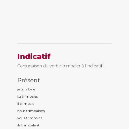
Indicatif
Conjugaison du verbe trimbaler à l'indicatif ...
Présent
je trimbal
e
tu trimbal
es
il trimbal
e
nous trimbal
ons
vous trimbal
ez
ils trimbal
ent