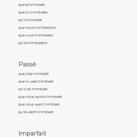
que je trimbal
e
que tu trimbal
es
qu'il trimbal
e
que nous trimbal
ions
que vous trimbal
iez
qu'ils trimbal
ent
Passé
que j'aie trimbal
é
que tu aies trimbal
é
qu'il ait trimbal
é
que nous ayons trimbal
é
que vous ayez trimbal
é
qu'ils aient trimbal
é
Imparfait