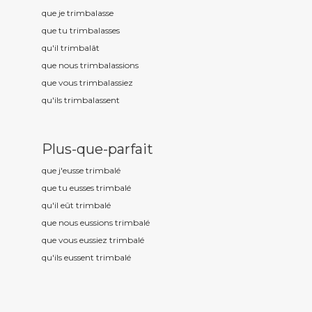
que je trimbal
asse
que tu trimbal
asses
qu'il trimbal
ât
que nous trimbal
assions
que vous trimbal
assiez
qu'ils trimbal
assent
Plus-que-parfait
que j'eusse trimbal
é
que tu eusses trimbal
é
qu'il eût trimbal
é
que nous eussions trimbal
é
que vous eussiez trimbal
é
qu'ils eussent trimbal
é