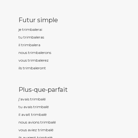
Futur simple
je trimbal
erai
tu trimbal
eras
il trimbal
era
nous trimbal
erons
vous trimbal
erez
ils trimbal
eront
Plus-que-parfait
j'avais trimbal
é
tu avais trimbal
é
il avait trimbal
é
nous avions trimbal
é
vous aviez trimbal
é
ils avaient trimbal
é