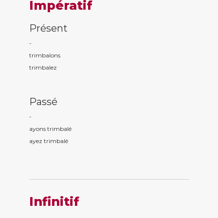
Impératif
Présent
-
trimbal
ons
trimbal
ez
Passé
-
ayons trimbal
é
ayez trimbal
é
Infinitif