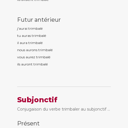
Futur antérieur
j'aurai trimbal
é
tu auras trimbal
é
il aura trimbal
é
nous aurons trimbal
é
vous aurez trimbal
é
ils auront trimbal
é
Subjonctif
Conjugaison du verbe trimbaler au subjonctif ...
Présent