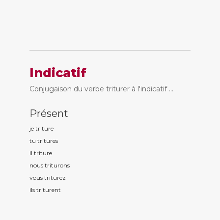
Indicatif
Conjugaison du verbe triturer à l'indicatif ...
Présent
je tritur
e
tu tritur
es
il tritur
e
nous tritur
ons
vous tritur
ez
ils tritur
ent