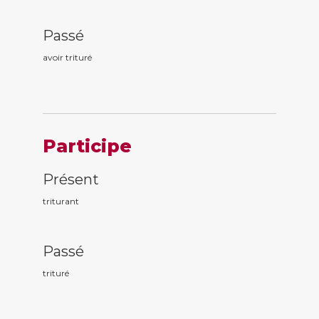
Passé
avoir tritur
é
Participe
Présent
tritur
ant
Passé
tritur
é