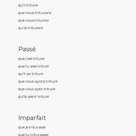
qu'il tritur
e
que nous tritur
ions
que vous tritur
iez
qu'ils tritur
ent
Passé
que j'aie tritur
é
que tu aies tritur
é
qu'il ait tritur
é
que nous ayons tritur
é
que vous ayez tritur
é
qu'ils aient tritur
é
Imparfait
que je tritur
asse
que tu tritur
asses