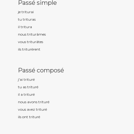
Passé simple
je tritur
ai
tu tritur
as
il tritur
a
nous tritur
âmes
vous tritur
âtes
ils tritur
èrent
Passé composé
j'ai tritur
é
tu as tritur
é
il a tritur
é
nous avons tritur
é
vous avez tritur
é
ils ont tritur
é