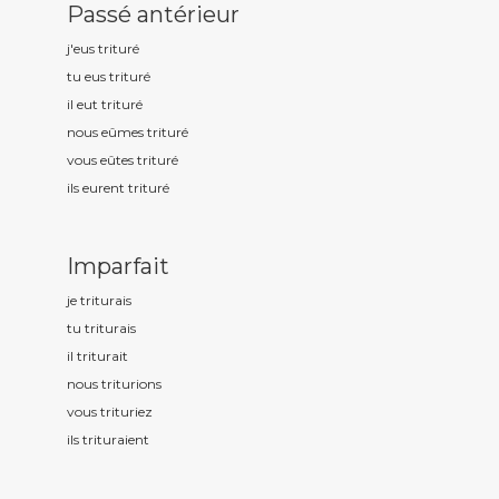
Passé antérieur
j'eus tritur
é
tu eus tritur
é
il eut tritur
é
nous eûmes tritur
é
vous eûtes tritur
é
ils eurent tritur
é
Imparfait
je tritur
ais
tu tritur
ais
il tritur
ait
nous tritur
ions
vous tritur
iez
ils tritur
aient