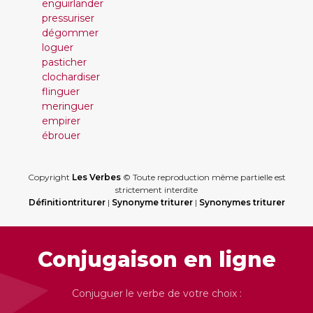
enguirlander
pressuriser
dégommer
loguer
pasticher
clochardiser
flinguer
meringuer
empirer
ébrouer
Copyright
Les Verbes
© Toute reproduction même partielle est
strictement interdite
Définitiontriturer
|
Synonyme triturer
|
Synonymes triturer
Conjugaison en ligne
Conjuguer le verbe de votre choix :