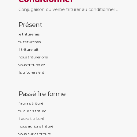
Conjugaison du verbe triturer au conditionnel ...
Présent
je tritur
erais
tu tritur
erais
il tritur
erait
nous tritur
erions
vous tritur
eriez
ils tritur
eraient
Passé 1re forme
j'aurais tritur
é
tu aurais tritur
é
il aurait tritur
é
nous aurions tritur
é
vous auriez tritur
é