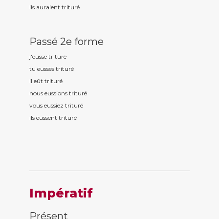
ils auraient tritur
é
Passé 2e forme
j'eusse tritur
é
tu eusses tritur
é
il eût tritur
é
nous eussions tritur
é
vous eussiez tritur
é
ils eussent tritur
é
Impératif
Présent