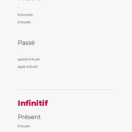
-
tritur
ons
tritur
ez
Passé
-
ayons tritur
é
ayez tritur
é
Infinitif
Présent
triturer