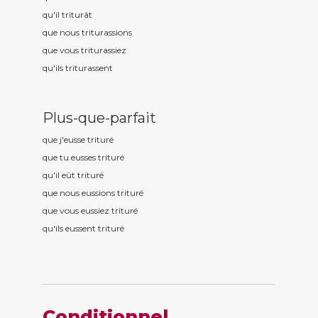
qu'il tritur
ât
que nous tritur
assions
que vous tritur
assiez
qu'ils tritur
assent
Plus-que-parfait
que j'eusse tritur
é
que tu eusses tritur
é
qu'il eût tritur
é
que nous eussions tritur
é
que vous eussiez tritur
é
qu'ils eussent tritur
é
Conditionnel