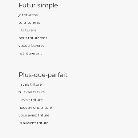
Futur simple
je tritur
erai
tu tritur
eras
il tritur
era
nous tritur
erons
vous tritur
erez
ils tritur
eront
Plus-que-parfait
j'avais tritur
é
tu avais tritur
é
il avait tritur
é
nous avions tritur
é
vous aviez tritur
é
ils avaient tritur
é