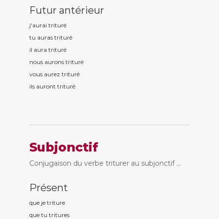
Futur antérieur
j'aurai tritur
é
tu auras tritur
é
il aura tritur
é
nous aurons tritur
é
vous aurez tritur
é
ils auront tritur
é
Subjonctif
Conjugaison du verbe triturer au subjonctif ...
Présent
que je tritur
e
que tu tritur
es