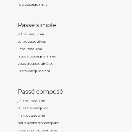
ils troussequin
ent
Passé simple
je troussequin
ai
tu troussequin
as
il troussequin
a
nous troussequin
âmes
vous troussequin
âtes
ils troussequin
èrent
Passé composé
j'ai troussequin
é
tu as troussequin
é
il a troussequin
é
nous avons troussequin
é
vous avez troussequin
é