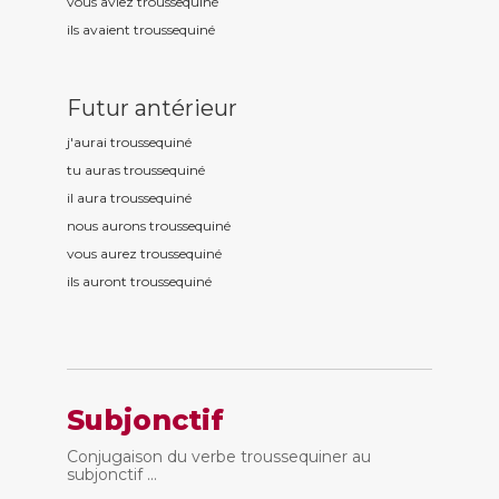
vous aviez troussequin
é
ils avaient troussequin
é
Futur antérieur
j'aurai troussequin
é
tu auras troussequin
é
il aura troussequin
é
nous aurons troussequin
é
vous aurez troussequin
é
ils auront troussequin
é
Subjonctif
Conjugaison du verbe troussequiner au
subjonctif ...