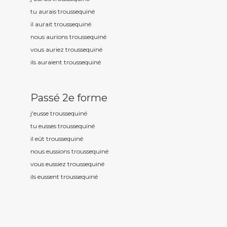
tu aurais troussequin
é
il aurait troussequin
é
nous aurions troussequin
é
vous auriez troussequin
é
ils auraient troussequin
é
Passé 2e forme
j'eusse troussequin
é
tu eusses troussequin
é
il eût troussequin
é
nous eussions troussequin
é
vous eussiez troussequin
é
ils eussent troussequin
é