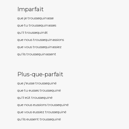
Imparfait
que je troussequin
asse
que tu troussequin
asses
qu'il troussequin
ât
que nous troussequin
assions
que vous troussequin
assiez
qu'ils troussequin
assent
Plus-que-parfait
que j'eusse troussequin
é
que tu eusses troussequin
é
qu'il eût troussequin
é
que nous eussions troussequin
é
que vous eussiez troussequin
é
qu'ils eussent troussequin
é