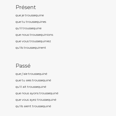
Présent
que je troussequin
e
que tu troussequin
es
qu'il troussequin
e
que nous troussequin
ions
que vous troussequin
iez
qu'ils troussequin
ent
Passé
que j'aie troussequin
é
que tu aies troussequin
é
qu'il ait troussequin
é
que nous ayons troussequin
é
que vous ayez troussequin
é
qu'ils aient troussequin
é