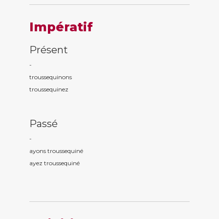
Impératif
Présent
-
troussequin
ons
troussequin
ez
Passé
-
ayons troussequin
é
ayez troussequin
é