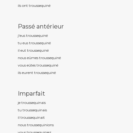
ils ont troussequin
é
Passé antérieur
j'eus troussequin
é
tu eus troussequin
é
il eut troussequin
é
nous eûmes troussequin
é
vous eûtes troussequin
é
ils eurent troussequin
é
Imparfait
je troussequin
ais
tu troussequin
ais
il troussequin
ait
nous troussequin
ions
vous troussequin
iez