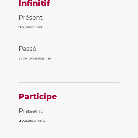
Infinitif
Présent
troussequiner
Passé
avoir troussequin
é
Participe
Présent
troussequin
ant