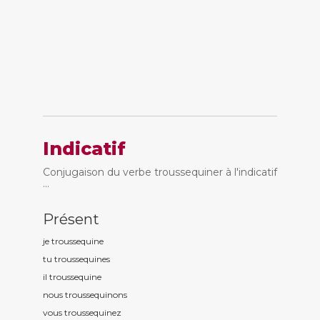
Indicatif
Conjugaison du verbe troussequiner à l'indicatif
...
Présent
je troussequin
e
tu troussequin
es
il troussequin
e
nous troussequin
ons
vous troussequin
ez