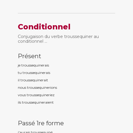
Conditionnel
Conjugaison du verbe troussequiner au
conditionnel ...
Présent
je troussequin
erais
tu troussequin
erais
il troussequin
erait
nous troussequin
erions
vous troussequin
eriez
ils troussequin
eraient
Passé 1re forme
j'aurais troussequin
é