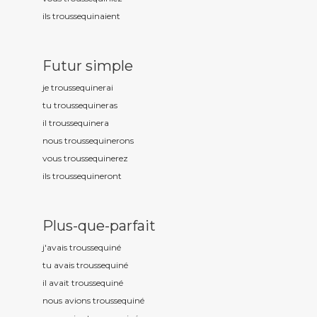
ils troussequin
aient
Futur simple
je troussequin
erai
tu troussequin
eras
il troussequin
era
nous troussequin
erons
vous troussequin
erez
ils troussequin
eront
Plus-que-parfait
j'avais troussequin
é
tu avais troussequin
é
il avait troussequin
é
nous avions troussequin
é