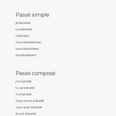
Passé simple
je bataill
ai
tu bataill
as
il bataill
a
nous bataill
âmes
vous bataill
âtes
ils bataill
èrent
Passé composé
j'ai bataill
é
tu as bataill
é
il a bataill
é
nous avons bataill
é
vous avez bataill
é
ils ont bataill
é