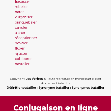
fracasser
rebeller
parer
vulganiser
bringuebaler
canuler
aicher
réceptionner
dévaler
fluxer
rajuster
collaborer
pasteller
Copyright
Les Verbes
© Toute reproduction même partielle est
strictement interdite
Définitionbatailler
|
Synonyme batailler
|
Synonymes batailler
Conjugaison en ligne