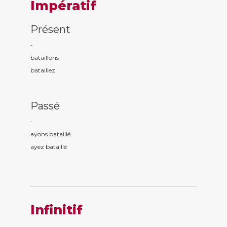
Impératif
Présent
-
bataill
ons
bataill
ez
Passé
-
ayons bataill
é
ayez bataill
é
Infinitif