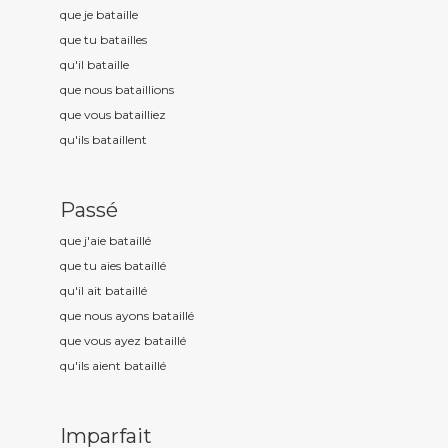
que je bataill
e
que tu bataill
es
qu'il bataill
e
que nous bataill
ions
que vous bataill
iez
qu'ils bataill
ent
Passé
que j'aie bataill
é
que tu aies bataill
é
qu'il ait bataill
é
que nous ayons bataill
é
que vous ayez bataill
é
qu'ils aient bataill
é
Imparfait