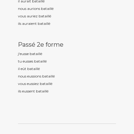
il aurait bataill
é
nous aurions bataill
é
vous auriez bataill
é
ils auraient bataill
é
Passé 2e forme
j'eusse bataill
é
tu eusses bataill
é
il eût bataill
é
nous eussions bataill
é
vous eussiez bataill
é
ils eussent bataill
é