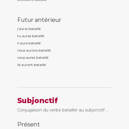
Futur antérieur
j'aurai bataill
é
tu auras bataill
é
il aura bataill
é
nous aurons bataill
é
vous aurez bataill
é
ils auront bataill
é
Subjonctif
Conjugaison du verbe batailler au subjonctif ...
Présent