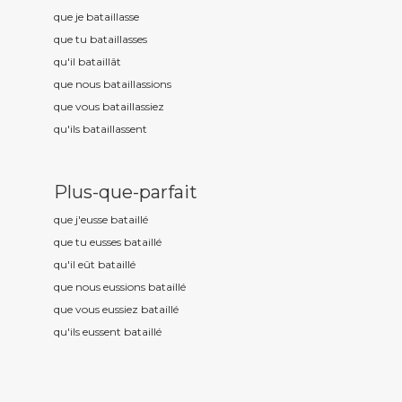
que je bataill
asse
que tu bataill
asses
qu'il bataill
ât
que nous bataill
assions
que vous bataill
assiez
qu'ils bataill
assent
Plus-que-parfait
que j'eusse bataill
é
que tu eusses bataill
é
qu'il eût bataill
é
que nous eussions bataill
é
que vous eussiez bataill
é
qu'ils eussent bataill
é