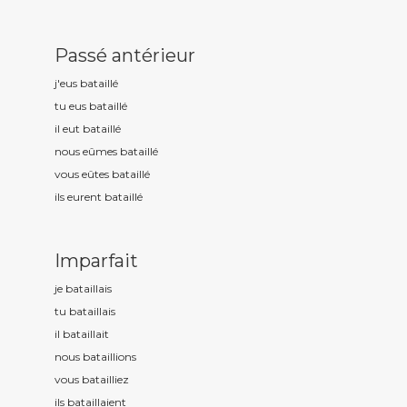
Passé antérieur
j'eus bataill
é
tu eus bataill
é
il eut bataill
é
nous eûmes bataill
é
vous eûtes bataill
é
ils eurent bataill
é
Imparfait
je bataill
ais
tu bataill
ais
il bataill
ait
nous bataill
ions
vous bataill
iez
ils bataill
aient