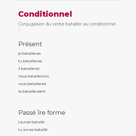
Conditionnel
Conjugaison du verbe batailler au conditionnel
...
Présent
je bataill
erais
tu bataill
erais
il bataill
erait
nous bataill
erions
vous bataill
eriez
ils bataill
eraient
Passé 1re forme
j'aurais bataill
é
tu aurais bataill
é