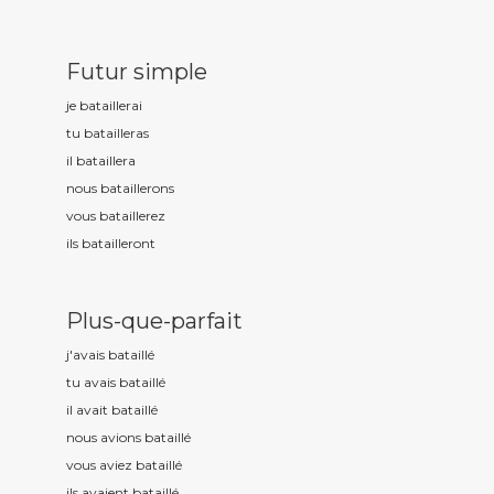
Futur simple
je bataill
erai
tu bataill
eras
il bataill
era
nous bataill
erons
vous bataill
erez
ils bataill
eront
Plus-que-parfait
j'avais bataill
é
tu avais bataill
é
il avait bataill
é
nous avions bataill
é
vous aviez bataill
é
ils avaient bataill
é