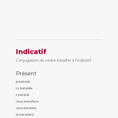
Indicatif
Conjugaison du verbe batailler à l'indicatif ...
Présent
je bataill
e
tu bataill
es
il bataill
e
nous bataill
ons
vous bataill
ez
ils bataill
ent