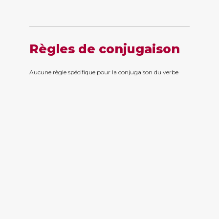
Règles de conjugaison
Aucune règle spécifique pour la conjugaison du verbe