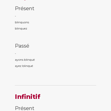
Présent
-
blinqu
ons
blinqu
ez
Passé
-
ayons blinqu
é
ayez blinqu
é
Infinitif
Présent