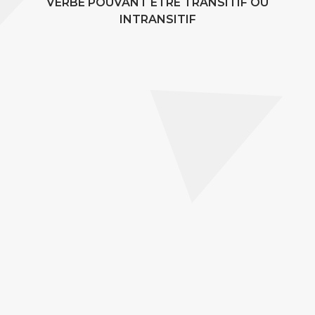
VERBE POUVANT ÊTRE TRANSITIF OU
INTRANSITIF