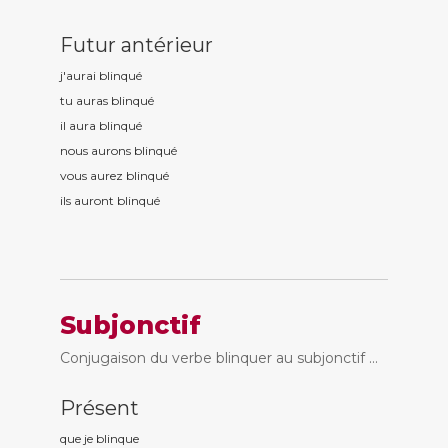
Futur antérieur
j'aurai blinqu
é
tu auras blinqu
é
il aura blinqu
é
nous aurons blinqu
é
vous aurez blinqu
é
ils auront blinqu
é
Subjonctif
Conjugaison du verbe blinquer au subjonctif ...
Présent
que je blinqu
e