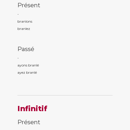
Présent
-
branl
ons
branl
ez
Passé
-
ayons branl
é
ayez branl
é
Infinitif
Présent