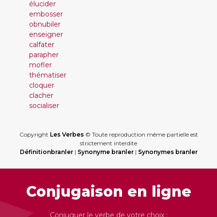
élucider
embosser
obnubiler
enseigner
calfater
parapher
mofler
thématiser
cloquer
clacher
socialiser
Copyright
Les Verbes
© Toute reproduction même partielle est
strictement interdite
Définitionbranler
|
Synonyme branler
|
Synonymes branler
Conjugaison en ligne
Conjuguer le verbe de votre choix :