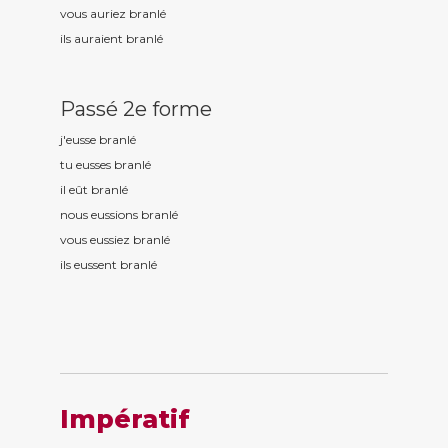
vous auriez branl
é
ils auraient branl
é
Passé 2e forme
j'eusse branl
é
tu eusses branl
é
il eût branl
é
nous eussions branl
é
vous eussiez branl
é
ils eussent branl
é
Impératif