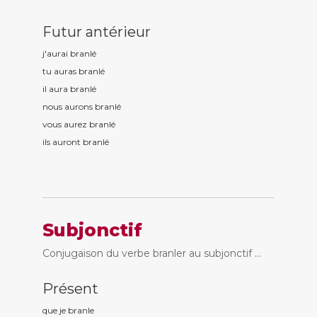
Futur antérieur
j'aurai branl
é
tu auras branl
é
il aura branl
é
nous aurons branl
é
vous aurez branl
é
ils auront branl
é
Subjonctif
Conjugaison du verbe branler au subjonctif ...
Présent
que je branl
e