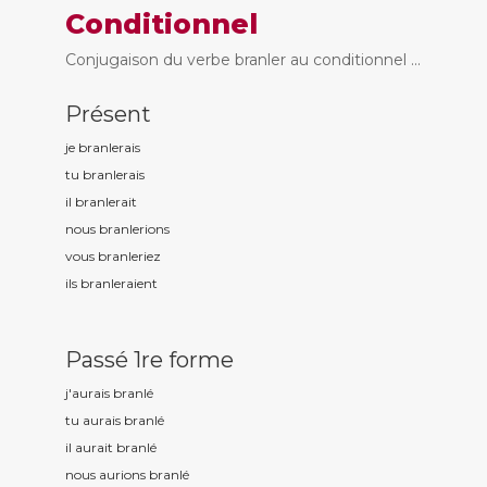
Conditionnel
Conjugaison du verbe branler au conditionnel ...
Présent
je branl
erais
tu branl
erais
il branl
erait
nous branl
erions
vous branl
eriez
ils branl
eraient
Passé 1re forme
j'aurais branl
é
tu aurais branl
é
il aurait branl
é
nous aurions branl
é