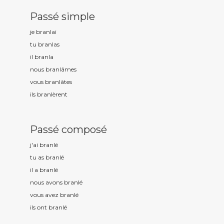
Passé simple
je branl
ai
tu branl
as
il branl
a
nous branl
âmes
vous branl
âtes
ils branl
èrent
Passé composé
j'ai branl
é
tu as branl
é
il a branl
é
nous avons branl
é
vous avez branl
é
ils ont branl
é