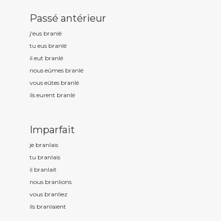
Passé antérieur
j'eus branl
é
tu eus branl
é
il eut branl
é
nous eûmes branl
é
vous eûtes branl
é
ils eurent branl
é
Imparfait
je branl
ais
tu branl
ais
il branl
ait
nous branl
ions
vous branl
iez
ils branl
aient