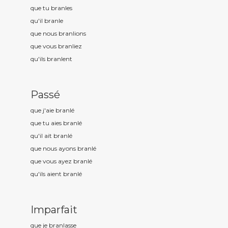
que tu branl
es
qu'il branl
e
que nous branl
ions
que vous branl
iez
qu'ils branl
ent
Passé
que j'aie branl
é
que tu aies branl
é
qu'il ait branl
é
que nous ayons branl
é
que vous ayez branl
é
qu'ils aient branl
é
Imparfait
que je branl
asse