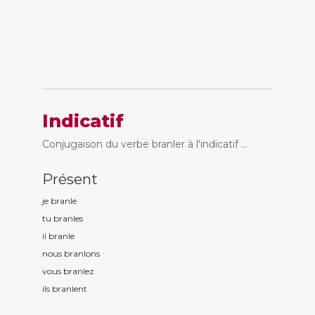
Indicatif
Conjugaison du verbe branler à l'indicatif ...
Présent
je branl
e
tu branl
es
il branl
e
nous branl
ons
vous branl
ez
ils branl
ent