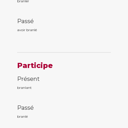
branler
Passé
avoir branl
é
Participe
Présent
branl
ant
Passé
branl
é