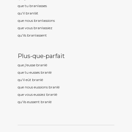
que tu branl
asses
qu'il branl
ât
que nous branl
assions
que vous branl
assiez
qu'ils branl
assent
Plus-que-parfait
que j'eusse branl
é
que tu eusses branl
é
qu'il eût branl
é
que nous eussions branl
é
que vous eussiez branl
é
qu'ils eussent branl
é