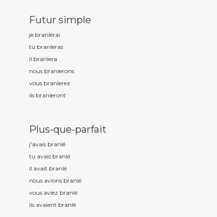
Futur simple
je branl
erai
tu branl
eras
il branl
era
nous branl
erons
vous branl
erez
ils branl
eront
Plus-que-parfait
j'avais branl
é
tu avais branl
é
il avait branl
é
nous avions branl
é
vous aviez branl
é
ils avaient branl
é