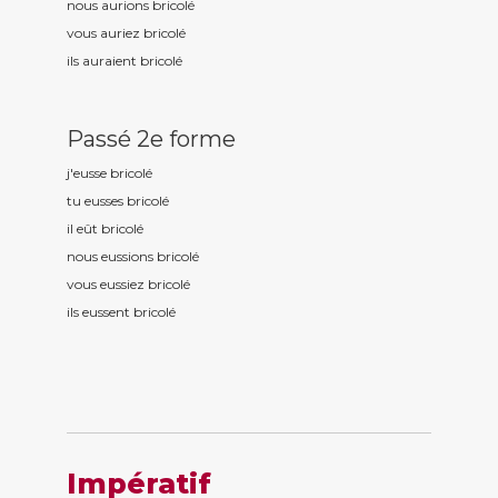
nous aurions bricol
é
vous auriez bricol
é
ils auraient bricol
é
Passé 2e forme
j'eusse bricol
é
tu eusses bricol
é
il eût bricol
é
nous eussions bricol
é
vous eussiez bricol
é
ils eussent bricol
é
Impératif