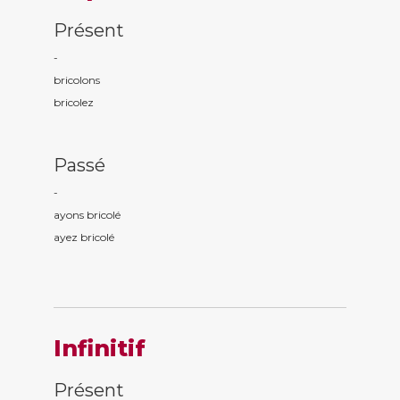
Présent
-
bricol
ons
bricol
ez
Passé
-
ayons bricol
é
ayez bricol
é
Infinitif
Présent