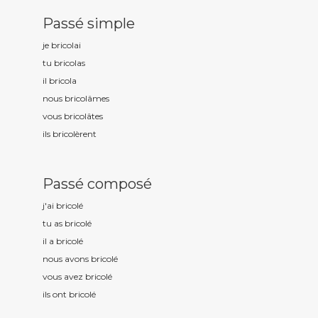
Passé simple
je bricol
ai
tu bricol
as
il bricol
a
nous bricol
âmes
vous bricol
âtes
ils bricol
èrent
Passé composé
j'ai bricol
é
tu as bricol
é
il a bricol
é
nous avons bricol
é
vous avez bricol
é
ils ont bricol
é