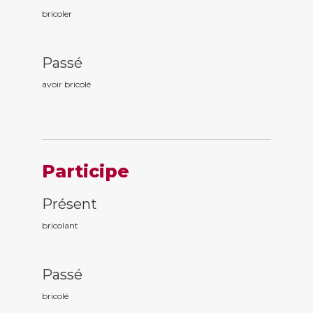
bricoler
Passé
avoir bricol
é
Participe
Présent
bricol
ant
Passé
bricol
é