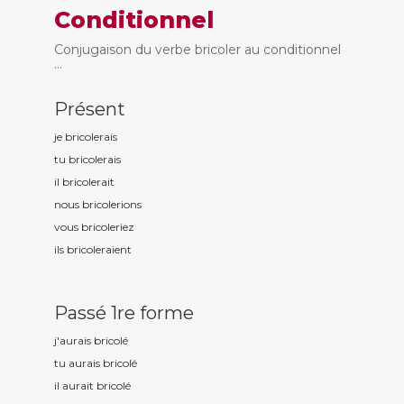
Conditionnel
Conjugaison du verbe bricoler au conditionnel
...
Présent
je bricol
erais
tu bricol
erais
il bricol
erait
nous bricol
erions
vous bricol
eriez
ils bricol
eraient
Passé 1re forme
j'aurais bricol
é
tu aurais bricol
é
il aurait bricol
é