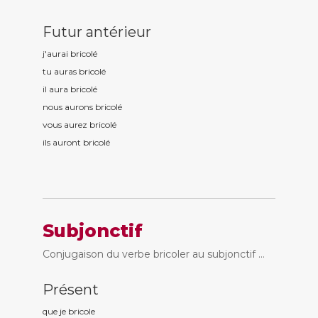
Futur antérieur
j'aurai bricol
é
tu auras bricol
é
il aura bricol
é
nous aurons bricol
é
vous aurez bricol
é
ils auront bricol
é
Subjonctif
Conjugaison du verbe bricoler au subjonctif ...
Présent
que je bricol
e