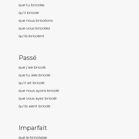
que tu bricol
es
qu'il bricol
e
que nous bricol
ions
que vous bricol
iez
qu'ils bricol
ent
Passé
que j'aie bricol
é
que tu aies bricol
é
qu'il ait bricol
é
que nous ayons bricol
é
que vous ayez bricol
é
qu'ils aient bricol
é
Imparfait
que je bricol
asse