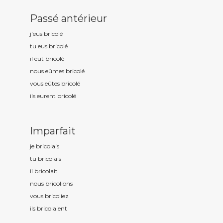
Passé antérieur
j'eus bricol
é
tu eus bricol
é
il eut bricol
é
nous eûmes bricol
é
vous eûtes bricol
é
ils eurent bricol
é
Imparfait
je bricol
ais
tu bricol
ais
il bricol
ait
nous bricol
ions
vous bricol
iez
ils bricol
aient