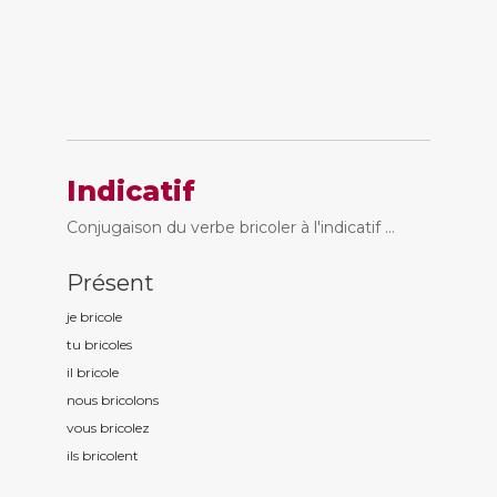
Indicatif
Conjugaison du verbe bricoler à l'indicatif ...
Présent
je bricol
e
tu bricol
es
il bricol
e
nous bricol
ons
vous bricol
ez
ils bricol
ent