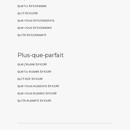
que tu bricol
asses
qu'il bricol
ât
que nous bricol
assions
que vous bricol
assiez
qu'ils bricol
assent
Plus-que-parfait
que j'eusse bricol
é
que tu eusses bricol
é
qu'il eût bricol
é
que nous eussions bricol
é
que vous eussiez bricol
é
qu'ils eussent bricol
é