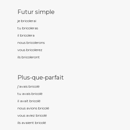
Futur simple
je bricol
erai
tu bricol
eras
il bricol
era
nous bricol
erons
vous bricol
erez
ils bricol
eront
Plus-que-parfait
j'avais bricol
é
tu avais bricol
é
il avait bricol
é
nous avions bricol
é
vous aviez bricol
é
ils avaient bricol
é