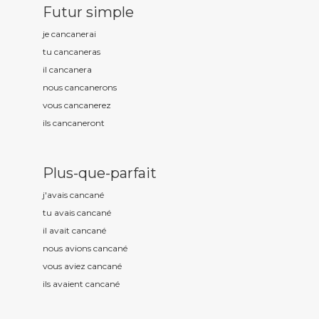
Futur simple
je cancan
erai
tu cancan
eras
il cancan
era
nous cancan
erons
vous cancan
erez
ils cancan
eront
Plus-que-parfait
j'avais cancan
é
tu avais cancan
é
il avait cancan
é
nous avions cancan
é
vous aviez cancan
é
ils avaient cancan
é