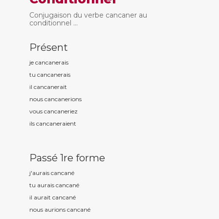
Conjugaison du verbe cancaner au
conditionnel ...
Présent
je cancan
erais
tu cancan
erais
il cancan
erait
nous cancan
erions
vous cancan
eriez
ils cancan
eraient
Passé 1re forme
j'aurais cancan
é
tu aurais cancan
é
il aurait cancan
é
nous aurions cancan
é