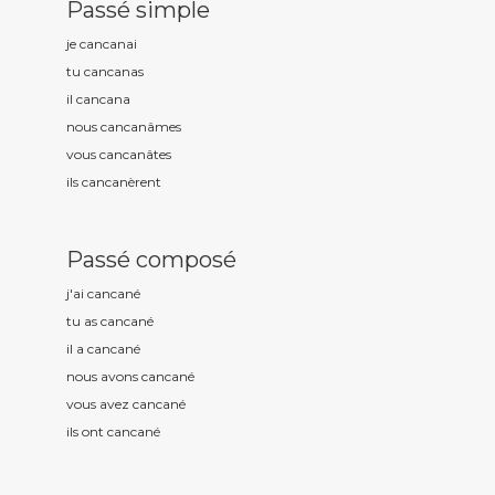
Passé simple
je cancan
ai
tu cancan
as
il cancan
a
nous cancan
âmes
vous cancan
âtes
ils cancan
èrent
Passé composé
j'ai cancan
é
tu as cancan
é
il a cancan
é
nous avons cancan
é
vous avez cancan
é
ils ont cancan
é