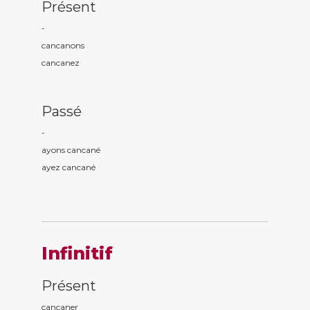
Présent
-
cancan
ons
cancan
ez
Passé
-
ayons cancan
é
ayez cancan
é
Infinitif
Présent
cancaner