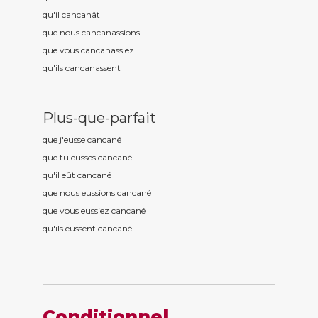
qu'il cancan
ât
que nous cancan
assions
que vous cancan
assiez
qu'ils cancan
assent
Plus-que-parfait
que j'eusse cancan
é
que tu eusses cancan
é
qu'il eût cancan
é
que nous eussions cancan
é
que vous eussiez cancan
é
qu'ils eussent cancan
é
Conditionnel