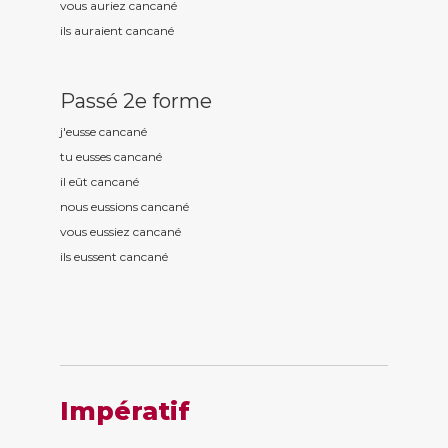
vous auriez cancan
é
ils auraient cancan
é
Passé 2e forme
j'eusse cancan
é
tu eusses cancan
é
il eût cancan
é
nous eussions cancan
é
vous eussiez cancan
é
ils eussent cancan
é
Impératif