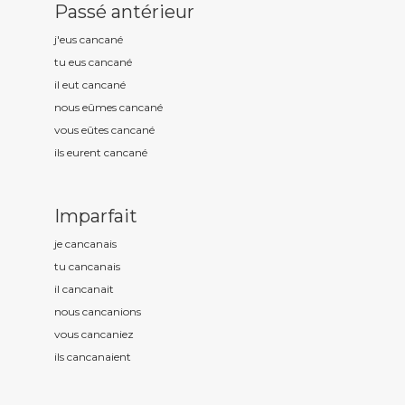
Passé antérieur
j'eus cancan
é
tu eus cancan
é
il eut cancan
é
nous eûmes cancan
é
vous eûtes cancan
é
ils eurent cancan
é
Imparfait
je cancan
ais
tu cancan
ais
il cancan
ait
nous cancan
ions
vous cancan
iez
ils cancan
aient