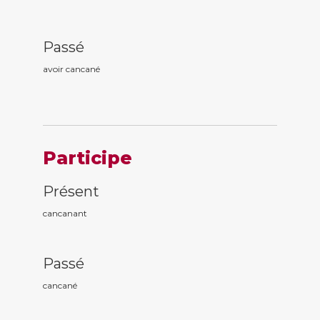
Passé
avoir cancan
é
Participe
Présent
cancan
ant
Passé
cancan
é