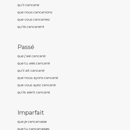
qu'il cancan
e
que nous cancan
ions
que vous cancan
iez
qu'ils cancan
ent
Passé
que j'aie cancan
é
que tu aies cancan
é
qu'il ait cancan
é
que nous ayons cancan
é
que vous ayez cancan
é
qu'ils aient cancan
é
Imparfait
que je cancan
asse
que tu cancan
asses