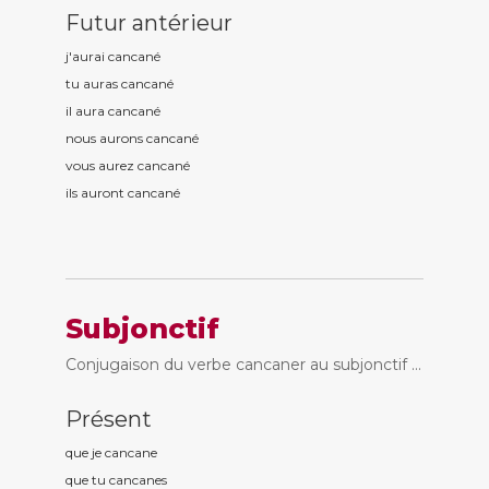
Futur antérieur
j'aurai cancan
é
tu auras cancan
é
il aura cancan
é
nous aurons cancan
é
vous aurez cancan
é
ils auront cancan
é
Subjonctif
Conjugaison du verbe cancaner au subjonctif ...
Présent
que je cancan
e
que tu cancan
es