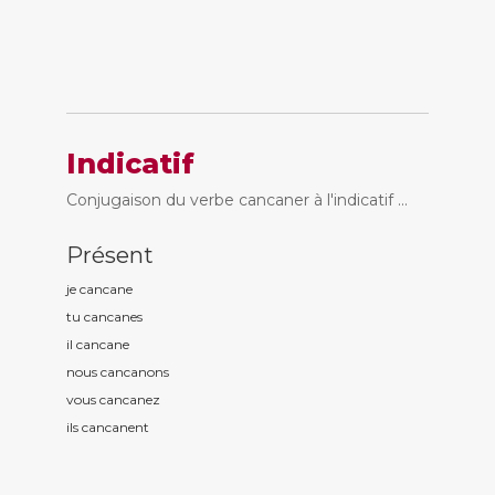
Indicatif
Conjugaison du verbe cancaner à l'indicatif ...
Présent
je cancan
e
tu cancan
es
il cancan
e
nous cancan
ons
vous cancan
ez
ils cancan
ent