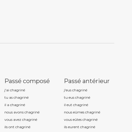
Passé composé
Passé antérieur
j'ai chagrin
é
j'eus chagrin
é
tu as chagrin
é
tu eus chagrin
é
il a chagrin
é
il eut chagrin
é
nous avons chagrin
é
nous eûmes chagrin
é
vous avez chagrin
é
vous eûtes chagrin
é
ils ont chagrin
é
ils eurent chagrin
é