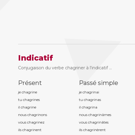
Indicatif
Conjugaison du verbe chagriner à l'indicatif ...
Présent
Passé simple
je chagrin
e
je chagrin
ai
tu chagrin
es
tu chagrin
as
il chagrin
e
il chagrin
a
nous chagrin
ons
nous chagrin
âmes
vous chagrin
ez
vous chagrin
âtes
ils chagrin
ent
ils chagrin
èrent