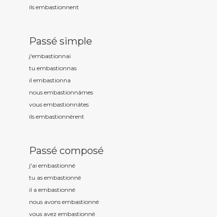
ils embastionn
ent
Passé simple
j'embastionn
ai
tu embastionn
as
il embastionn
a
nous embastionn
âmes
vous embastionn
âtes
ils embastionn
èrent
Passé composé
j'ai embastionn
é
tu as embastionn
é
il a embastionn
é
nous avons embastionn
é
vous avez embastionn
é