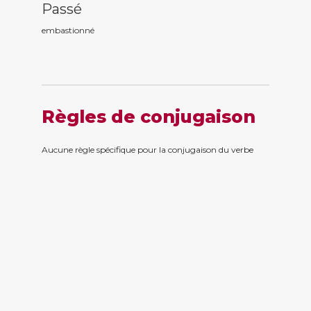
Passé
embastionn
é
Règles de conjugaison
Aucune règle spécifique pour la conjugaison du verbe