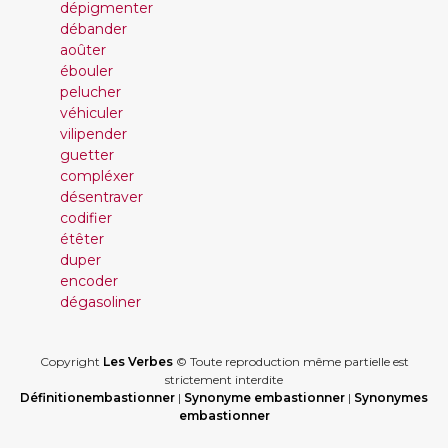
dépigmenter
débander
aoûter
ébouler
pelucher
véhiculer
vilipender
guetter
compléxer
désentraver
codifier
étêter
duper
encoder
dégasoliner
Copyright
Les Verbes
© Toute reproduction même partielle est
strictement interdite
Définitionembastionner
|
Synonyme embastionner
|
Synonymes
embastionner