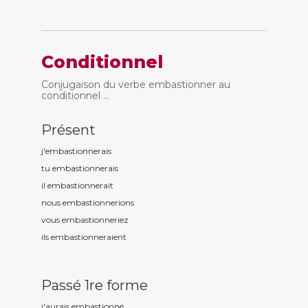
Conditionnel
Conjugaison du verbe embastionner au
conditionnel ...
Présent
j'embastionn
erais
tu embastionn
erais
il embastionn
erait
nous embastionn
erions
vous embastionn
eriez
ils embastionn
eraient
Passé 1re forme
j'aurais embastionn
é