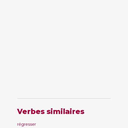
Verbes similaires
régresser