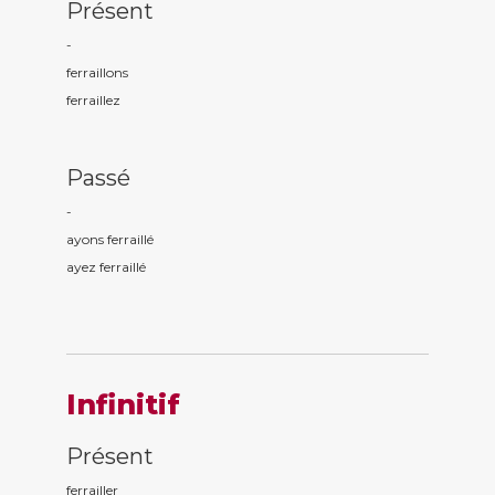
Présent
-
ferraill
ons
ferraill
ez
Passé
-
ayons ferraill
é
ayez ferraill
é
Infinitif
Présent
ferrailler