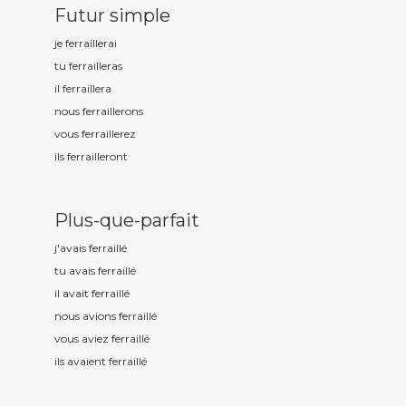
Futur simple
je ferraill
erai
tu ferraill
eras
il ferraill
era
nous ferraill
erons
vous ferraill
erez
ils ferraill
eront
Plus-que-parfait
j'avais ferraill
é
tu avais ferraill
é
il avait ferraill
é
nous avions ferraill
é
vous aviez ferraill
é
ils avaient ferraill
é