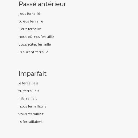
Passé antérieur
j'eus ferraill
é
tu eus ferraill
é
il eut ferraill
é
nous eûmes ferraill
é
vous eûtes ferraill
é
ils eurent ferraill
é
Imparfait
je ferraill
ais
tu ferraill
ais
il ferraill
ait
nous ferraill
ions
vous ferraill
iez
ils ferraill
aient