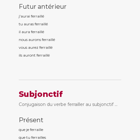
Futur antérieur
j'aurai ferraill
é
tu auras ferraill
é
il aura ferraill
é
nous aurons ferraill
é
vous aurez ferraill
é
ils auront ferraill
é
Subjonctif
Conjugaison du verbe ferrailler au subjonctif ...
Présent
que je ferraill
e
que tu ferraill
es