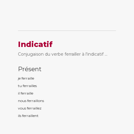
Indicatif
Conjugaison du verbe ferrailler à l'indicatif ...
Présent
je ferraill
e
tu ferraill
es
il ferraill
e
nous ferraill
ons
vous ferraill
ez
ils ferraill
ent