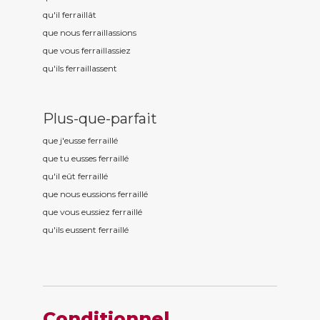
qu'il ferraill
ât
que nous ferraill
assions
que vous ferraill
assiez
qu'ils ferraill
assent
Plus-que-parfait
que j'eusse ferraill
é
que tu eusses ferraill
é
qu'il eût ferraill
é
que nous eussions ferraill
é
que vous eussiez ferraill
é
qu'ils eussent ferraill
é
Conditionnel