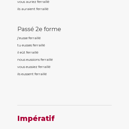
vous auriez ferraill
é
ils auraient ferraill
é
Passé 2e forme
j'eusse ferraill
é
tu eusses ferraill
é
il eût ferraill
é
nous eussions ferraill
é
vous eussiez ferraill
é
ils eussent ferraill
é
Impératif