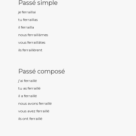
Passé simple
je ferraill
ai
tu ferraill
as
il ferraill
a
nous ferraill
âmes
vous ferraill
âtes
ils ferraill
èrent
Passé composé
j'ai ferraill
é
tu as ferraill
é
il a ferraill
é
nous avons ferraill
é
vous avez ferraill
é
ils ont ferraill
é