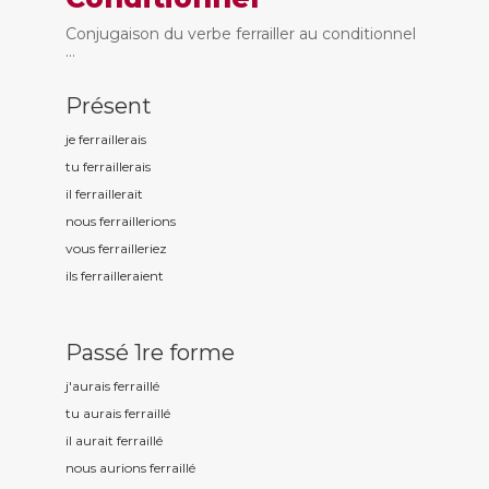
Conjugaison du verbe ferrailler au conditionnel
...
Présent
je ferraill
erais
tu ferraill
erais
il ferraill
erait
nous ferraill
erions
vous ferraill
eriez
ils ferraill
eraient
Passé 1re forme
j'aurais ferraill
é
tu aurais ferraill
é
il aurait ferraill
é
nous aurions ferraill
é