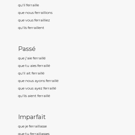
qu'il ferraill
e
que nous ferraill
ions
que vous ferraill
iez
qu'ils ferraill
ent
Passé
que j'aie ferraill
é
que tu aies ferraill
é
qu'il ait ferraill
é
que nous ayons ferraill
é
que vous ayez ferraill
é
qu'ils aient ferraill
é
Imparfait
que je ferraill
asse
que tu ferraill
asses