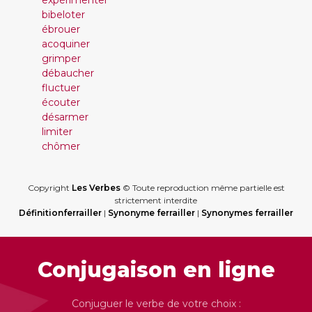
expérimenter
bibeloter
ébrouer
acoquiner
grimper
débaucher
fluctuer
écouter
désarmer
limiter
chômer
Copyright
Les Verbes
© Toute reproduction même partielle est
strictement interdite
Définitionferrailler
|
Synonyme ferrailler
|
Synonymes ferrailler
Conjugaison en ligne
Conjuguer le verbe de votre choix :