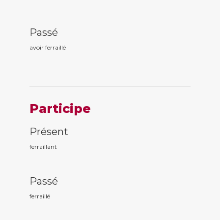
Passé
avoir ferraill
é
Participe
Présent
ferraill
ant
Passé
ferraill
é