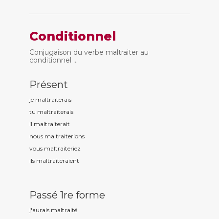
Conditionnel
Conjugaison du verbe maltraiter au
conditionnel ...
Présent
je maltrait
erais
tu maltrait
erais
il maltrait
erait
nous maltrait
erions
vous maltrait
eriez
ils maltrait
eraient
Passé 1re forme
j'aurais maltrait
é