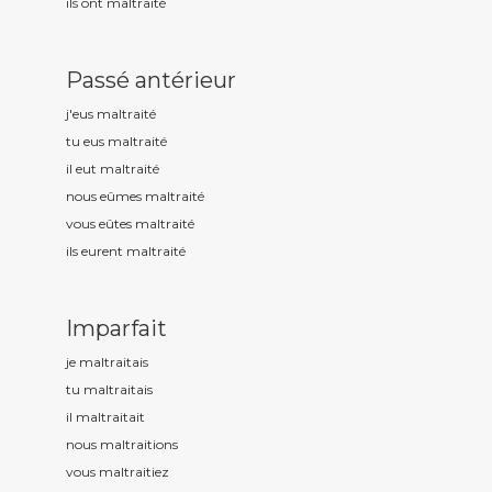
ils ont maltrait
é
Passé antérieur
j'eus maltrait
é
tu eus maltrait
é
il eut maltrait
é
nous eûmes maltrait
é
vous eûtes maltrait
é
ils eurent maltrait
é
Imparfait
je maltrait
ais
tu maltrait
ais
il maltrait
ait
nous maltrait
ions
vous maltrait
iez