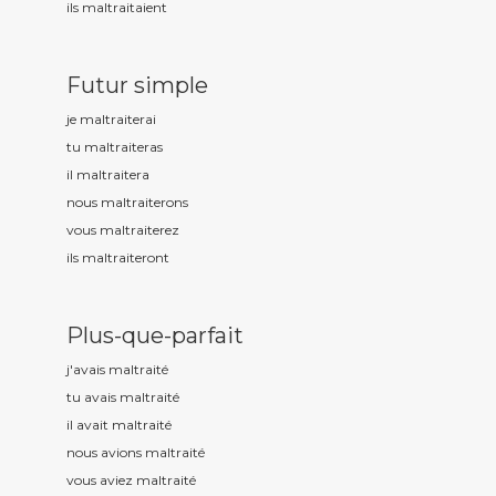
ils maltrait
aient
Futur simple
je maltrait
erai
tu maltrait
eras
il maltrait
era
nous maltrait
erons
vous maltrait
erez
ils maltrait
eront
Plus-que-parfait
j'avais maltrait
é
tu avais maltrait
é
il avait maltrait
é
nous avions maltrait
é
vous aviez maltrait
é