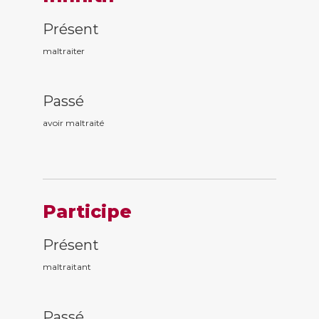
Présent
maltraiter
Passé
avoir maltrait
é
Participe
Présent
maltrait
ant
Passé