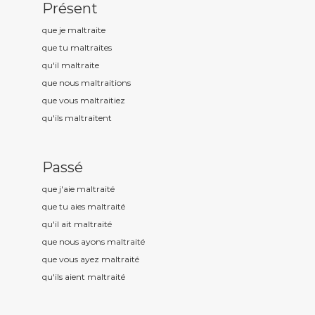
Présent
que je maltrait
e
que tu maltrait
es
qu'il maltrait
e
que nous maltrait
ions
que vous maltrait
iez
qu'ils maltrait
ent
Passé
que j'aie maltrait
é
que tu aies maltrait
é
qu'il ait maltrait
é
que nous ayons maltrait
é
que vous ayez maltrait
é
qu'ils aient maltrait
é