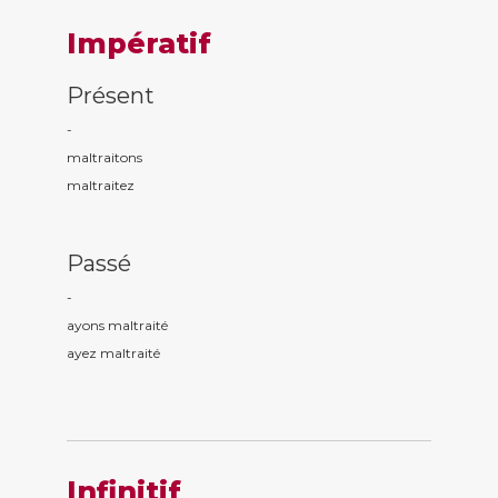
Impératif
Présent
-
maltrait
ons
maltrait
ez
Passé
-
ayons maltrait
é
ayez maltrait
é
Infinitif