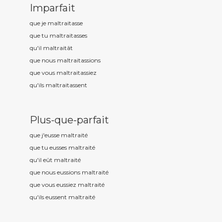
Imparfait
que je maltrait
asse
que tu maltrait
asses
qu'il maltrait
ât
que nous maltrait
assions
que vous maltrait
assiez
qu'ils maltrait
assent
Plus-que-parfait
que j'eusse maltrait
é
que tu eusses maltrait
é
qu'il eût maltrait
é
que nous eussions maltrait
é
que vous eussiez maltrait
é
qu'ils eussent maltrait
é