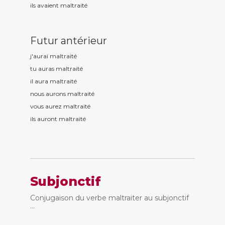
ils avaient maltrait
é
Futur antérieur
j'aurai maltrait
é
tu auras maltrait
é
il aura maltrait
é
nous aurons maltrait
é
vous aurez maltrait
é
ils auront maltrait
é
Subjonctif
Conjugaison du verbe maltraiter au subjonctif
...