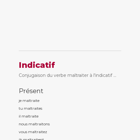
Indicatif
Conjugaison du verbe maltraiter à l'indicatif ...
Présent
je maltrait
e
tu maltrait
es
il maltrait
e
nous maltrait
ons
vous maltrait
ez
ils maltrait
ent