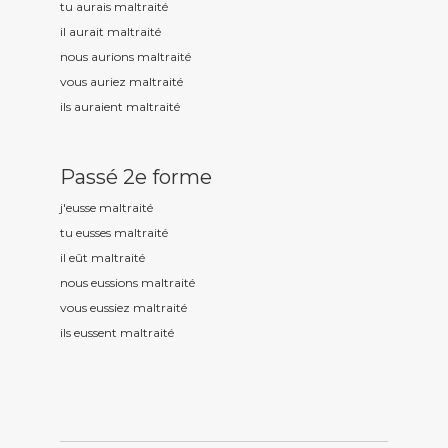
tu aurais maltrait
é
il aurait maltrait
é
nous aurions maltrait
é
vous auriez maltrait
é
ils auraient maltrait
é
Passé 2e forme
j'eusse maltrait
é
tu eusses maltrait
é
il eût maltrait
é
nous eussions maltrait
é
vous eussiez maltrait
é
ils eussent maltrait
é