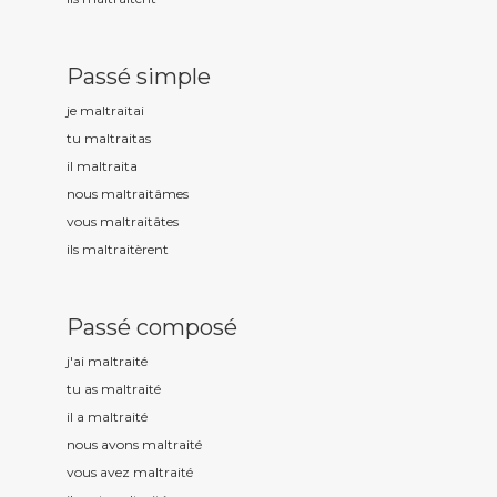
Passé simple
je maltrait
ai
tu maltrait
as
il maltrait
a
nous maltrait
âmes
vous maltrait
âtes
ils maltrait
èrent
Passé composé
j'ai maltrait
é
tu as maltrait
é
il a maltrait
é
nous avons maltrait
é
vous avez maltrait
é