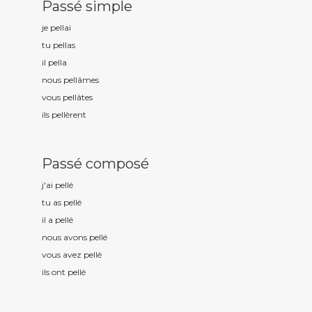
Passé simple
je pell
ai
tu pell
as
il pell
a
nous pell
âmes
vous pell
âtes
ils pell
èrent
Passé composé
j'ai pell
é
tu as pell
é
il a pell
é
nous avons pell
é
vous avez pell
é
ils ont pell
é