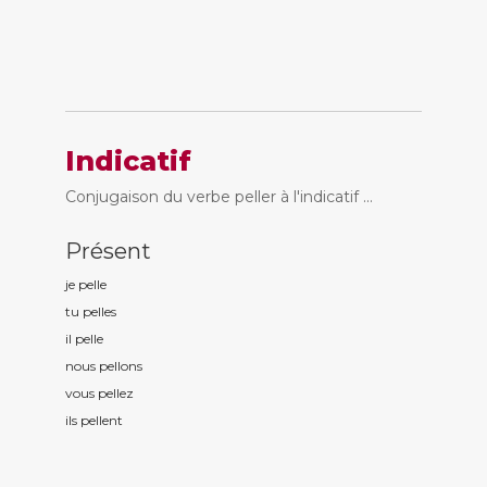
Indicatif
Conjugaison du verbe peller à l'indicatif ...
Présent
je pell
e
tu pell
es
il pell
e
nous pell
ons
vous pell
ez
ils pell
ent