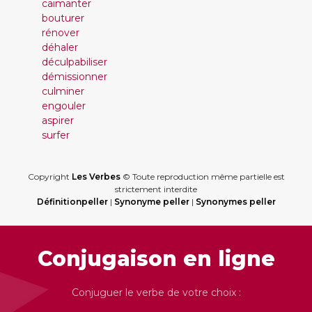
caïmanter
bouturer
rénover
déhaler
déculpabiliser
démissionner
culminer
engouler
aspirer
surfer
Copyright
Les Verbes
© Toute reproduction même partielle est
strictement interdite
Définitionpeller
|
Synonyme peller
|
Synonymes peller
Conjugaison en ligne
Conjuguer le verbe de votre choix :