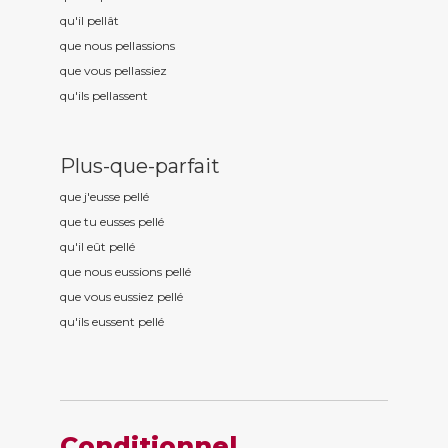
qu'il pell
ât
que nous pell
assions
que vous pell
assiez
qu'ils pell
assent
Plus-que-parfait
que j'eusse pell
é
que tu eusses pell
é
qu'il eût pell
é
que nous eussions pell
é
que vous eussiez pell
é
qu'ils eussent pell
é
Conditionnel