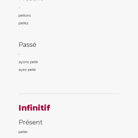
-
pell
ons
pell
ez
Passé
-
ayons pell
é
ayez pell
é
Infinitif
Présent
peller