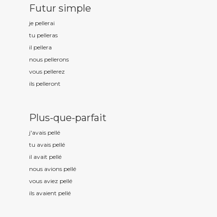
Futur simple
je pell
erai
tu pell
eras
il pell
era
nous pell
erons
vous pell
erez
ils pell
eront
Plus-que-parfait
j'avais pell
é
tu avais pell
é
il avait pell
é
nous avions pell
é
vous aviez pell
é
ils avaient pell
é