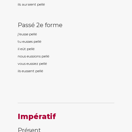
ils auraient pell
é
Passé 2e forme
j'eusse pell
é
tu eusses pell
é
il eût pell
é
nous eussions pell
é
vous eussiez pell
é
ils eussent pell
é
Impératif
Présent