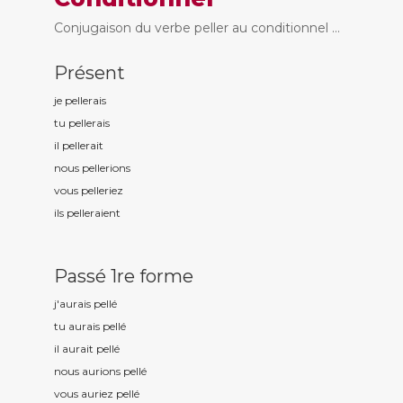
Conjugaison du verbe peller au conditionnel ...
Présent
je pell
erais
tu pell
erais
il pell
erait
nous pell
erions
vous pell
eriez
ils pell
eraient
Passé 1re forme
j'aurais pell
é
tu aurais pell
é
il aurait pell
é
nous aurions pell
é
vous auriez pell
é