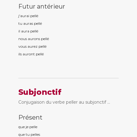
Futur antérieur
j'aurai pell
é
tu auras pell
é
il aura pell
é
nous aurons pell
é
vous aurez pell
é
ils auront pell
é
Subjonctif
Conjugaison du verbe peller au subjonctif ...
Présent
que je pell
e
que tu pell
es