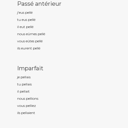
Passé antérieur
j'eus pell
é
tu eus pell
é
il eut pell
é
nous eûmes pell
é
vous eûtes pell
é
ils eurent pell
é
Imparfait
je pell
ais
tu pell
ais
il pell
ait
nous pell
ions
vous pell
iez
ils pell
aient