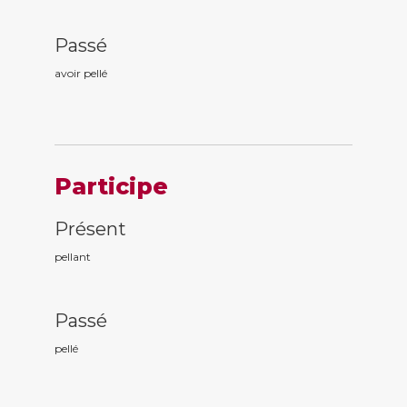
Passé
avoir pell
é
Participe
Présent
pell
ant
Passé
pell
é