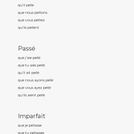
qu'il pell
e
que nous pell
ions
que vous pell
iez
qu'ils pell
ent
Passé
que j'aie pell
é
que tu aies pell
é
qu'il ait pell
é
que nous ayons pell
é
que vous ayez pell
é
qu'ils aient pell
é
Imparfait
que je pell
asse
que tu pell
asses