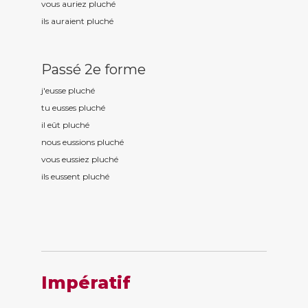
vous auriez pluch
é
ils auraient pluch
é
Passé 2e forme
j'eusse pluch
é
tu eusses pluch
é
il eût pluch
é
nous eussions pluch
é
vous eussiez pluch
é
ils eussent pluch
é
Impératif