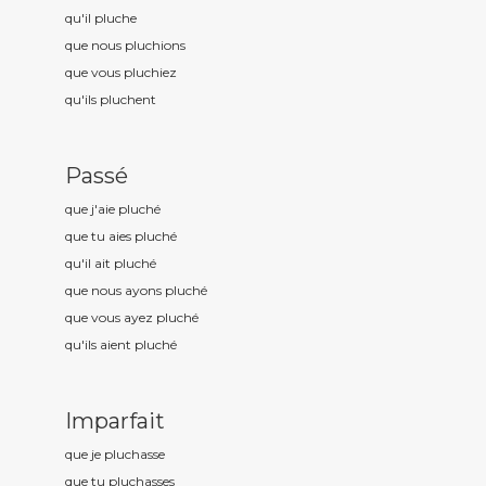
qu'il pluch
e
que nous pluch
ions
que vous pluch
iez
qu'ils pluch
ent
Passé
que j'aie pluch
é
que tu aies pluch
é
qu'il ait pluch
é
que nous ayons pluch
é
que vous ayez pluch
é
qu'ils aient pluch
é
Imparfait
que je pluch
asse
que tu pluch
asses