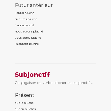
Futur antérieur
j'aurai pluch
é
tu auras pluch
é
il aura pluch
é
nous aurons pluch
é
vous aurez pluch
é
ils auront pluch
é
Subjonctif
Conjugaison du verbe plucher au subjonctif ...
Présent
que je pluch
e
que tu pluch
es