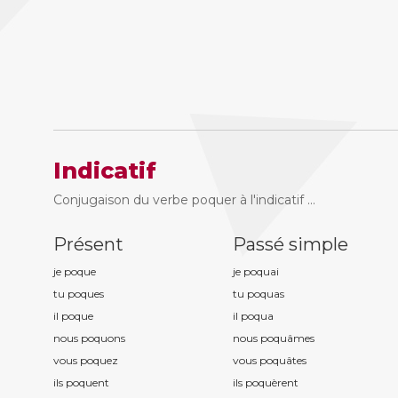
Indicatif
Conjugaison du verbe poquer à l'indicatif ...
Présent
Passé simple
je poqu
e
je poqu
ai
tu poqu
es
tu poqu
as
il poqu
e
il poqu
a
nous poqu
ons
nous poqu
âmes
vous poqu
ez
vous poqu
âtes
ils poqu
ent
ils poqu
èrent