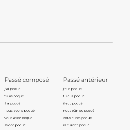
Passé composé
Passé antérieur
j'ai poqu
é
j'eus poqu
é
tu as poqu
é
tu eus poqu
é
il a poqu
é
il eut poqu
é
nous avons poqu
é
nous eûmes poqu
é
vous avez poqu
é
vous eûtes poqu
é
ils ont poqu
é
ils eurent poqu
é