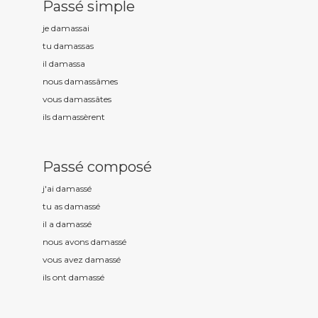
Passé simple
je damass
ai
tu damass
as
il damass
a
nous damass
âmes
vous damass
âtes
ils damass
èrent
Passé composé
j'ai damass
é
tu as damass
é
il a damass
é
nous avons damass
é
vous avez damass
é
ils ont damass
é