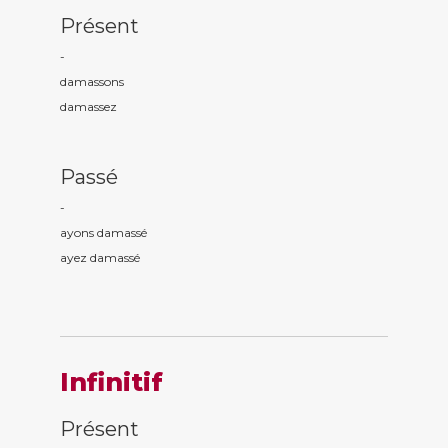
Présent
-
damass
ons
damass
ez
Passé
-
ayons damass
é
ayez damass
é
Infinitif
Présent