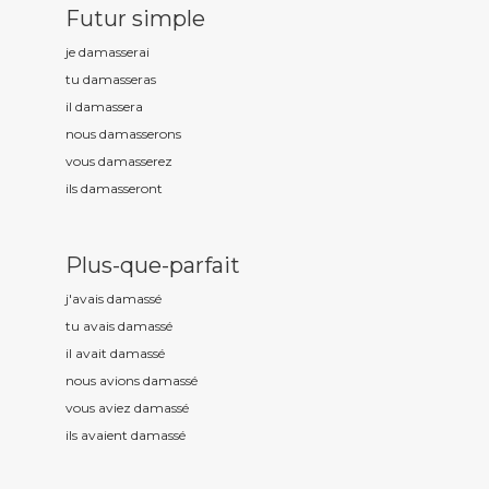
Futur simple
je damass
erai
tu damass
eras
il damass
era
nous damass
erons
vous damass
erez
ils damass
eront
Plus-que-parfait
j'avais damass
é
tu avais damass
é
il avait damass
é
nous avions damass
é
vous aviez damass
é
ils avaient damass
é