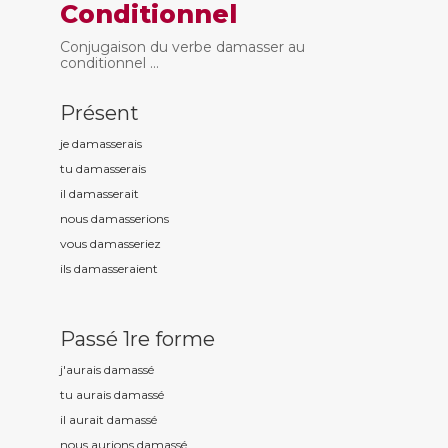
Conditionnel
Conjugaison du verbe damasser au
conditionnel ...
Présent
je damass
erais
tu damass
erais
il damass
erait
nous damass
erions
vous damass
eriez
ils damass
eraient
Passé 1re forme
j'aurais damass
é
tu aurais damass
é
il aurait damass
é
nous aurions damass
é