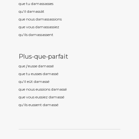
que tu damass
asses
qu'il damass
ât
que nous damass
assions
que vous damass
assiez
qu'ils damass
assent
Plus-que-parfait
que j'eusse damass
é
que tu eusses damass
é
qu'il eût damass
é
que nous eussions damass
é
que vous eussiez damass
é
qu'ils eussent damass
é