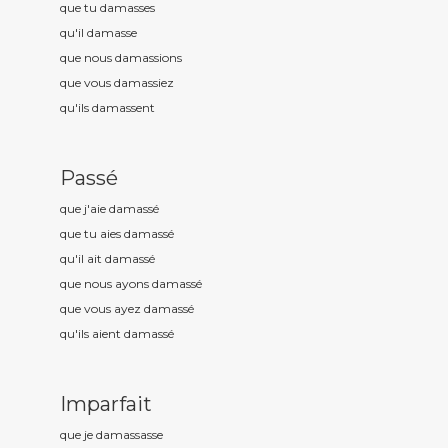
que tu damass
es
qu'il damass
e
que nous damass
ions
que vous damass
iez
qu'ils damass
ent
Passé
que j'aie damass
é
que tu aies damass
é
qu'il ait damass
é
que nous ayons damass
é
que vous ayez damass
é
qu'ils aient damass
é
Imparfait
que je damass
asse