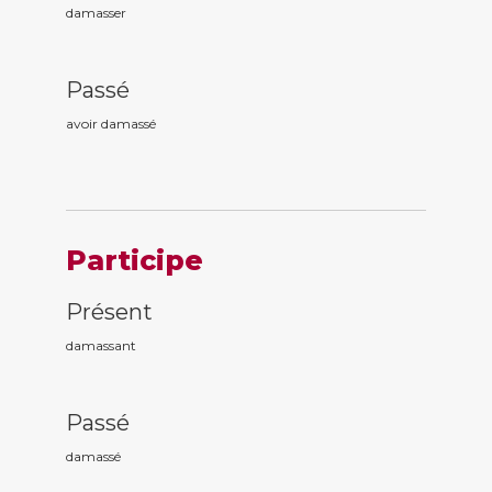
damasser
Passé
avoir damass
é
Participe
Présent
damass
ant
Passé
damass
é