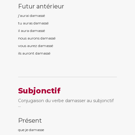
Futur antérieur
j'aurai damass
é
tu auras damass
é
il aura damass
é
nous aurons damass
é
vous aurez damass
é
ils auront damass
é
Subjonctif
Conjugaison du verbe damasser au subjonctif
...
Présent
que je damass
e