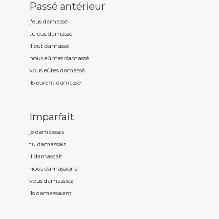
Passé antérieur
j'eus damass
é
tu eus damass
é
il eut damass
é
nous eûmes damass
é
vous eûtes damass
é
ils eurent damass
é
Imparfait
je damass
ais
tu damass
ais
il damass
ait
nous damass
ions
vous damass
iez
ils damass
aient