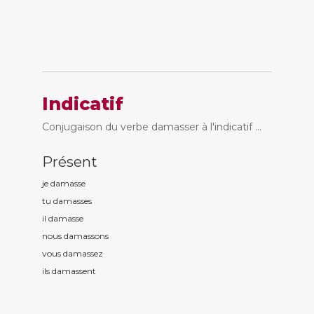
Indicatif
Conjugaison du verbe damasser à l'indicatif ...
Présent
je damass
e
tu damass
es
il damass
e
nous damass
ons
vous damass
ez
ils damass
ent