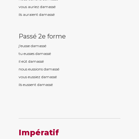
vous auriez damass
é
ils auraient damass
é
Passé 2e forme
j'eusse damass
é
tu eusses damass
é
il eût damass
é
nous eussions damass
é
vous eussiez damass
é
ils eussent damass
é
Impératif