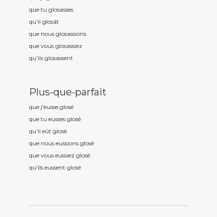
que tu glos
asses
qu'il glos
ât
que nous glos
assions
que vous glos
assiez
qu'ils glos
assent
Plus-que-parfait
que j'eusse glos
é
que tu eusses glos
é
qu'il eût glos
é
que nous eussions glos
é
que vous eussiez glos
é
qu'ils eussent glos
é