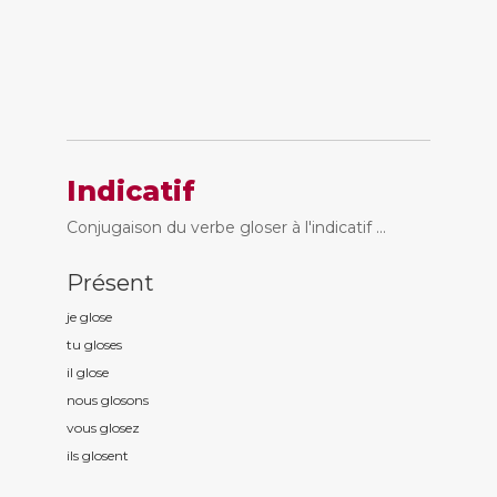
Indicatif
Conjugaison du verbe gloser à l'indicatif ...
Présent
je glos
e
tu glos
es
il glos
e
nous glos
ons
vous glos
ez
ils glos
ent