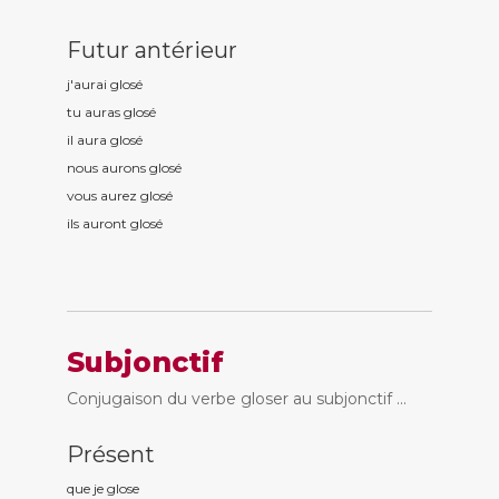
Futur antérieur
j'aurai glos
é
tu auras glos
é
il aura glos
é
nous aurons glos
é
vous aurez glos
é
ils auront glos
é
Subjonctif
Conjugaison du verbe gloser au subjonctif ...
Présent
que je glos
e