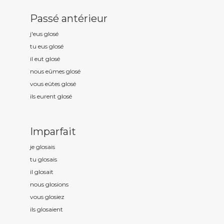
Passé antérieur
j'eus glos
é
tu eus glos
é
il eut glos
é
nous eûmes glos
é
vous eûtes glos
é
ils eurent glos
é
Imparfait
je glos
ais
tu glos
ais
il glos
ait
nous glos
ions
vous glos
iez
ils glos
aient