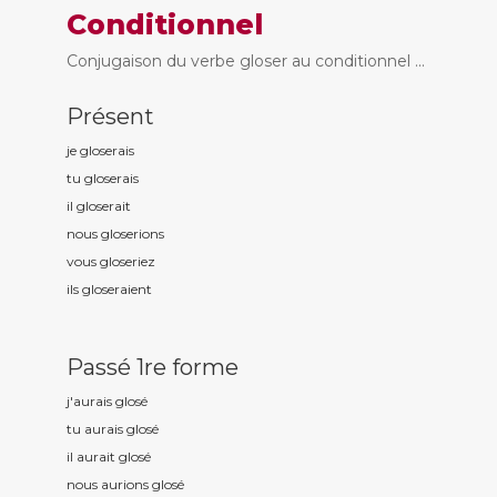
Conditionnel
Conjugaison du verbe gloser au conditionnel ...
Présent
je glos
erais
tu glos
erais
il glos
erait
nous glos
erions
vous glos
eriez
ils glos
eraient
Passé 1re forme
j'aurais glos
é
tu aurais glos
é
il aurait glos
é
nous aurions glos
é