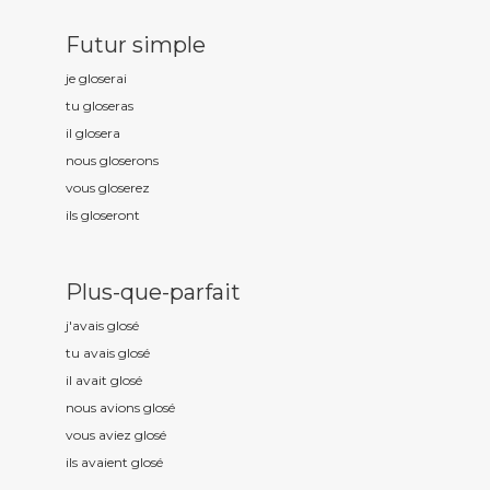
Futur simple
je glos
erai
tu glos
eras
il glos
era
nous glos
erons
vous glos
erez
ils glos
eront
Plus-que-parfait
j'avais glos
é
tu avais glos
é
il avait glos
é
nous avions glos
é
vous aviez glos
é
ils avaient glos
é