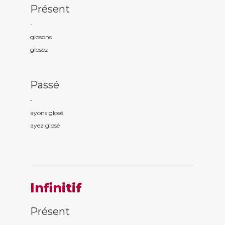
Présent
-
glos
ons
glos
ez
Passé
-
ayons glos
é
ayez glos
é
Infinitif
Présent