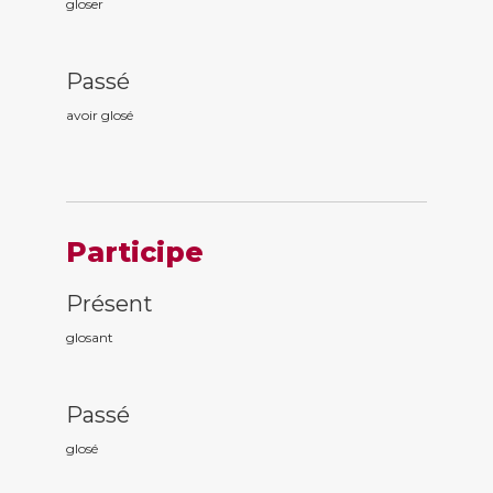
gloser
Passé
avoir glos
é
Participe
Présent
glos
ant
Passé
glos
é