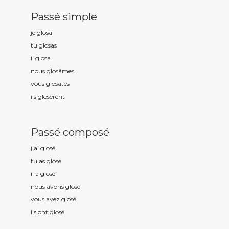
Passé simple
je glos
ai
tu glos
as
il glos
a
nous glos
âmes
vous glos
âtes
ils glos
èrent
Passé composé
j'ai glos
é
tu as glos
é
il a glos
é
nous avons glos
é
vous avez glos
é
ils ont glos
é