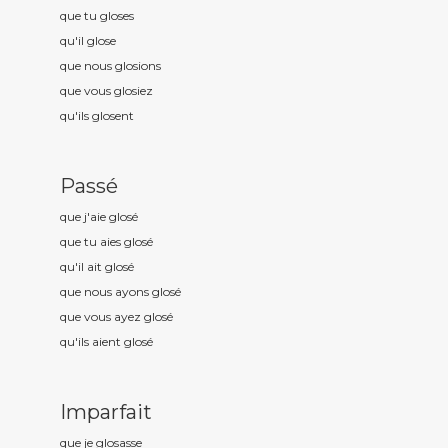
que tu glos
es
qu'il glos
e
que nous glos
ions
que vous glos
iez
qu'ils glos
ent
Passé
que j'aie glos
é
que tu aies glos
é
qu'il ait glos
é
que nous ayons glos
é
que vous ayez glos
é
qu'ils aient glos
é
Imparfait
que je glos
asse