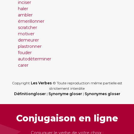
inciser
haler
ambler
émerillonner
scratcher
motiver
demeurer
plastronner
fouder
autodéterminer
carer
Copyright
Les Verbes
© Toute reproduction même partielle est
strictement interdite
Définitiongloser
|
Synonyme gloser
|
Synonymes gloser
Conjugaison en ligne
Conjuguer le verbe de votre choix :