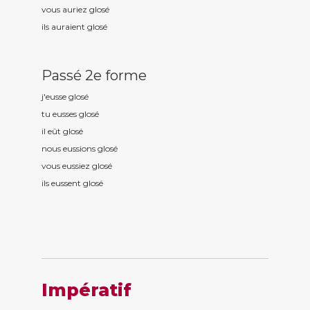
vous auriez glos
é
ils auraient glos
é
Passé 2e forme
j'eusse glos
é
tu eusses glos
é
il eût glos
é
nous eussions glos
é
vous eussiez glos
é
ils eussent glos
é
Impératif