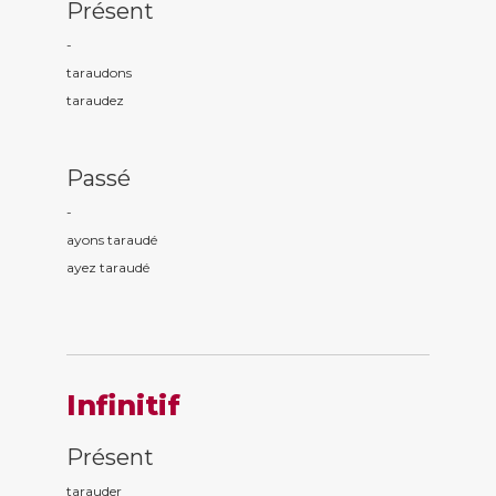
Présent
-
taraud
ons
taraud
ez
Passé
-
ayons taraud
é
ayez taraud
é
Infinitif
Présent
tarauder