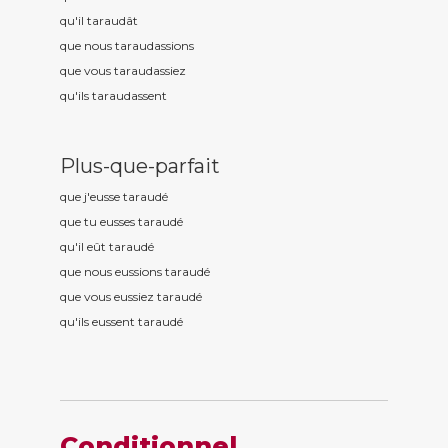
qu'il taraud
ât
que nous taraud
assions
que vous taraud
assiez
qu'ils taraud
assent
Plus-que-parfait
que j'eusse taraud
é
que tu eusses taraud
é
qu'il eût taraud
é
que nous eussions taraud
é
que vous eussiez taraud
é
qu'ils eussent taraud
é
Conditionnel