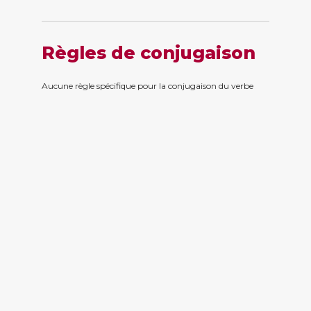
Règles de conjugaison
Aucune règle spécifique pour la conjugaison du verbe