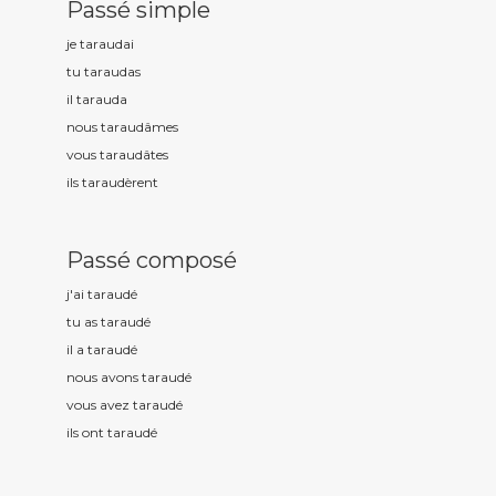
Passé simple
je taraud
ai
tu taraud
as
il taraud
a
nous taraud
âmes
vous taraud
âtes
ils taraud
èrent
Passé composé
j'ai taraud
é
tu as taraud
é
il a taraud
é
nous avons taraud
é
vous avez taraud
é
ils ont taraud
é