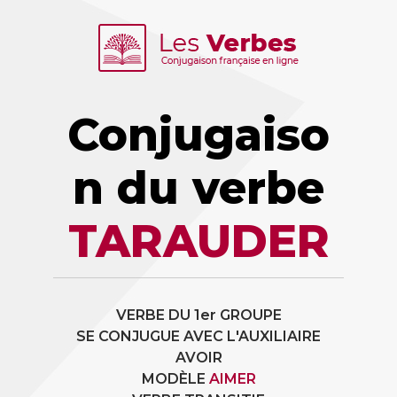
Conjugaiso
n du verbe
TARAUDER
VERBE DU 1er GROUPE
SE CONJUGUE AVEC L'AUXILIAIRE
AVOIR
MODÈLE
AIMER