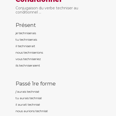
Conjugaison du verbe techniser au
conditionnel ...
Présent
je technis
erais
tu technis
erais
il technis
erait
nous technis
erions
vous technis
eriez
ils technis
eraient
Passé 1re forme
j'aurais technis
é
tu aurais technis
é
il aurait technis
é
nous aurions technis
é