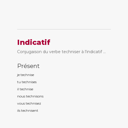
Indicatif
Conjugaison du verbe techniser à l'indicatif ...
Présent
je technis
e
tu technis
es
il technis
e
nous technis
ons
vous technis
ez
ils technis
ent