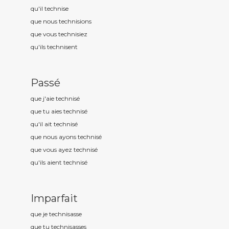
qu'il technis
e
que nous technis
ions
que vous technis
iez
qu'ils technis
ent
Passé
que j'aie technis
é
que tu aies technis
é
qu'il ait technis
é
que nous ayons technis
é
que vous ayez technis
é
qu'ils aient technis
é
Imparfait
que je technis
asse
que tu technis
asses