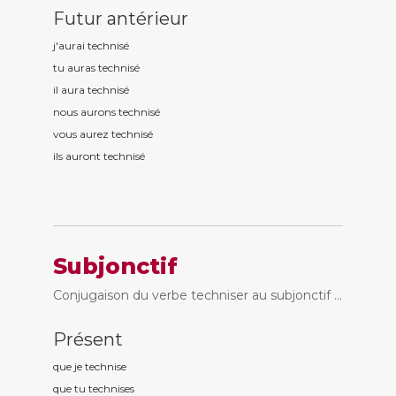
Futur antérieur
j'aurai technis
é
tu auras technis
é
il aura technis
é
nous aurons technis
é
vous aurez technis
é
ils auront technis
é
Subjonctif
Conjugaison du verbe techniser au subjonctif ...
Présent
que je technis
e
que tu technis
es