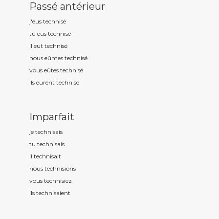
Passé antérieur
j'eus technis
é
tu eus technis
é
il eut technis
é
nous eûmes technis
é
vous eûtes technis
é
ils eurent technis
é
Imparfait
je technis
ais
tu technis
ais
il technis
ait
nous technis
ions
vous technis
iez
ils technis
aient