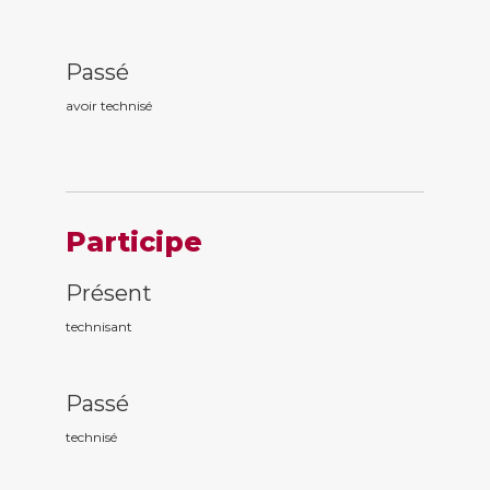
Passé
avoir technis
é
Participe
Présent
technis
ant
Passé
technis
é