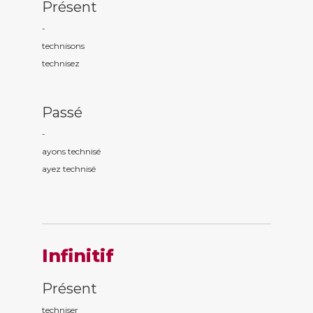
Présent
-
technis
ons
technis
ez
Passé
-
ayons technis
é
ayez technis
é
Infinitif
Présent
techniser