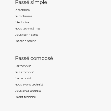
Passé simple
je technis
ai
tu technis
as
il technis
a
nous technis
âmes
vous technis
âtes
ils technis
èrent
Passé composé
j'ai technis
é
tu as technis
é
il a technis
é
nous avons technis
é
vous avez technis
é
ils ont technis
é