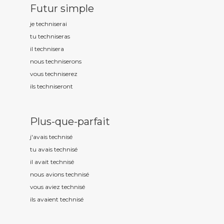
Futur simple
je technis
erai
tu technis
eras
il technis
era
nous technis
erons
vous technis
erez
ils technis
eront
Plus-que-parfait
j'avais technis
é
tu avais technis
é
il avait technis
é
nous avions technis
é
vous aviez technis
é
ils avaient technis
é