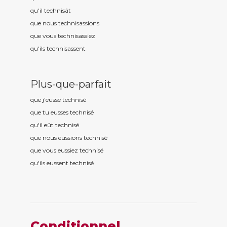
qu'il technis
ât
que nous technis
assions
que vous technis
assiez
qu'ils technis
assent
Plus-que-parfait
que j'eusse technis
é
que tu eusses technis
é
qu'il eût technis
é
que nous eussions technis
é
que vous eussiez technis
é
qu'ils eussent technis
é
Conditionnel