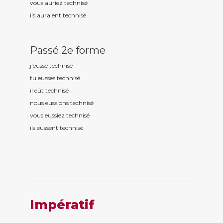
vous auriez technis
é
ils auraient technis
é
Passé 2e forme
j'eusse technis
é
tu eusses technis
é
il eût technis
é
nous eussions technis
é
vous eussiez technis
é
ils eussent technis
é
Impératif