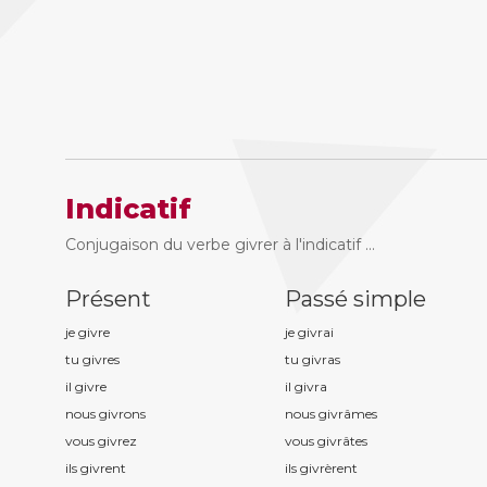
Indicatif
Conjugaison du verbe givrer à l'indicatif ...
Présent
Passé simple
je givr
e
je givr
ai
tu givr
es
tu givr
as
il givr
e
il givr
a
nous givr
ons
nous givr
âmes
vous givr
ez
vous givr
âtes
ils givr
ent
ils givr
èrent