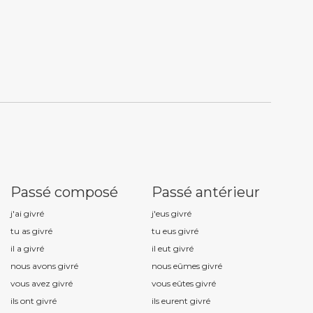
Passé composé
Passé antérieur
j'ai givr
é
j'eus givr
é
tu as givr
é
tu eus givr
é
il a givr
é
il eut givr
é
nous avons givr
é
nous eûmes givr
é
vous avez givr
é
vous eûtes givr
é
ils ont givr
é
ils eurent givr
é